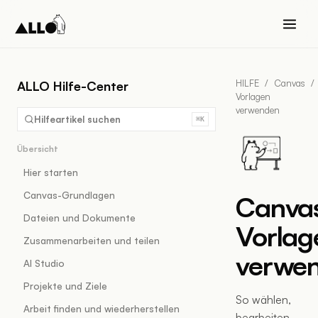
HILFE
/
Canvas
/
ALLO Hilfe-Center
Vorlagen
verwenden
Hilfeartikel suchen
⌘K
Übersicht
Hier starten
Canvas-Grundlagen
Canva
Dateien und Dokumente
Vorlag
Zusammenarbeiten und teilen
verwe
AI Studio
Projekte und Ziele
So wählen,
Arbeit finden und wiederherstellen
bearbeiten