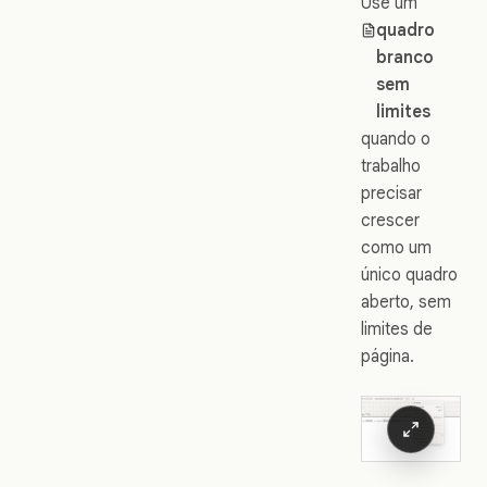
Use um
quadro
branco
sem
limites
quando o
trabalho
precisar
crescer
como um
único quadro
aberto, sem
limites de
página.