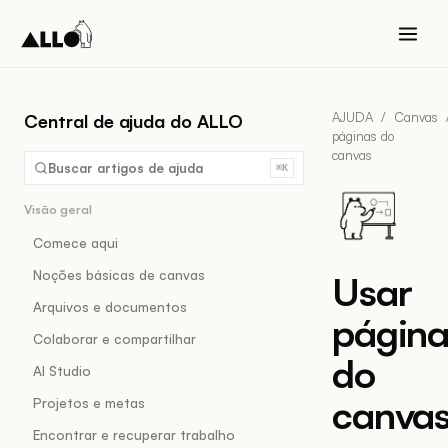
AJUDA
/
Canvas
Central de ajuda do ALLO
páginas do
canvas
Buscar artigos de ajuda
⌘K
Visão geral
Comece aqui
Noções básicas de canvas
Usar
Arquivos e documentos
página
Colaborar e compartilhar
do
AI Studio
canva
Projetos e metas
Encontrar e recuperar trabalho