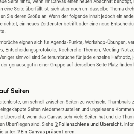
eue Seite hinzu, wenn Ihr Canvas einen neuen Abschnitt benötigt, 
n eine Seite überfüllt ist, sich aber noch um dasselbe Thema dreht
en Sie deren Größe an. Wenn der folgende Inhalt jedoch ein andere
 richtet, ein neues Zeitfenster betrifft oder eine neue Entscheidu
te.
numbrüche eignen sich für Agenda-Punkte, Workshop-Übungen, ve
s, Entscheidungsprotokolle, Recherche-Themen, Meeting-Notiz
niger sinnvoll sind Seitenumbrüche für jede einzelne Haftnotiz, j
der genausogut in einer Gruppe auf derselben Seite Platz finden 
auf Seiten
eitenleiste, um schnell zwischen Seiten zu wechseln, Thumbnails z
 eingeklappte Seiten wiederherzustellen und ungelesene Komment
e Übersicht, wenn das Canvas sehr viele Seiten hat und die Thumb
len Überfliegen sind. Siehe
Folienschiene und Übersicht
. Info
ie unter
Ein Canvas präsentieren
.