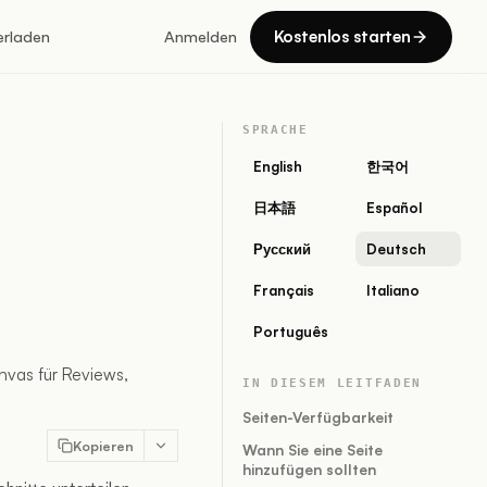
Kostenlos starten
erladen
Anmelden
SPRACHE
English
한국어
日本語
Español
Русский
Deutsch
Français
Italiano
Português
anvas für Reviews,
IN DIESEM LEITFADEN
Seiten-Verfügbarkeit
Kopieren
Wann Sie eine Seite
hinzufügen sollten