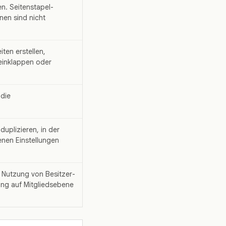
en. Seitenstapel-
nen sind nicht
ten erstellen,
einklappen oder
 die
uplizieren, in der
enen Einstellungen
e Nutzung von Besitzer-
ung auf Mitgliedsebene