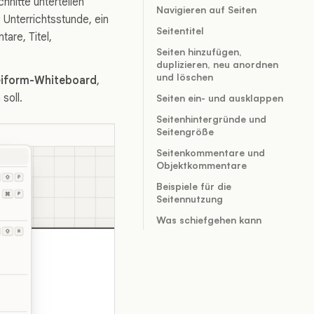
hnitte unterteilen
Navigieren auf Seiten
e Unterrichtsstunde, ein
Seitentitel
are, Titel,
Seiten hinzufügen,
duplizieren, neu anordnen
und löschen
eiform-Whiteboard
,
soll.
Seiten ein- und ausklappen
Seitenhintergründe und
Seitengröße
Seitenkommentare und
Objektkommentare
Beispiele für die
Seitennutzung
Was schiefgehen kann