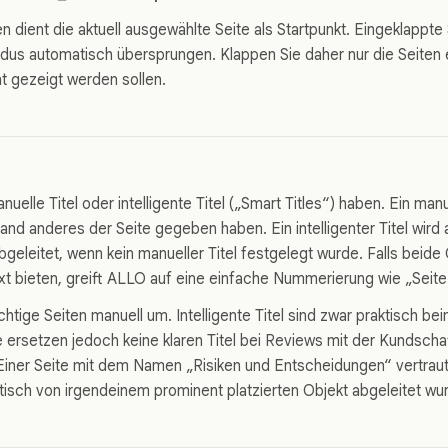
n dient die aktuell ausgewählte Seite als Startpunkt. Eingeklappt
us automatisch übersprungen. Klappen Sie daher nur die Seiten ei
ht gezeigt werden sollen.
uelle Titel oder intelligente Titel („Smart Titles“) haben. Ein manu
and anderes der Seite gegeben haben. Ein intelligenter Titel wir
abgeleitet, wenn kein manueller Titel festgelegt wurde. Falls beide
 bieten, greift ALLO auf eine einfache Nummerierung wie „Seite 
tige Seiten manuell um. Intelligente Titel sind zwar praktisch be
 ersetzen jedoch keine klaren Titel bei Reviews mit der Kundscha
Einer Seite mit dem Namen „Risiken und Entscheidungen“ vertrau
atisch von irgendeinem prominent platzierten Objekt abgeleitet wu