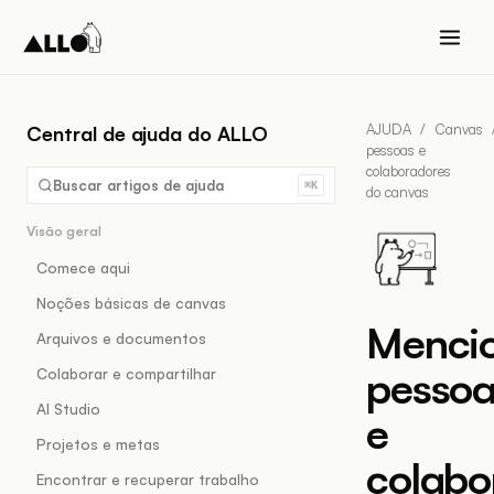
AJUDA
/
Canvas
Central de ajuda do ALLO
pessoas e
colaboradores
Buscar artigos de ajuda
⌘K
do canvas
Visão geral
Comece aqui
Noções básicas de canvas
Menci
Arquivos e documentos
pessoa
Colaborar e compartilhar
AI Studio
e
Projetos e metas
colabo
Encontrar e recuperar trabalho