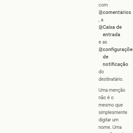
com
comentários
, a
Caixa de
entrada
e as
configuraçõe
de
notificação
do
destinatário.
Uma menção
não é o
mesmo que
simplesmente
digitar um
nome. Uma