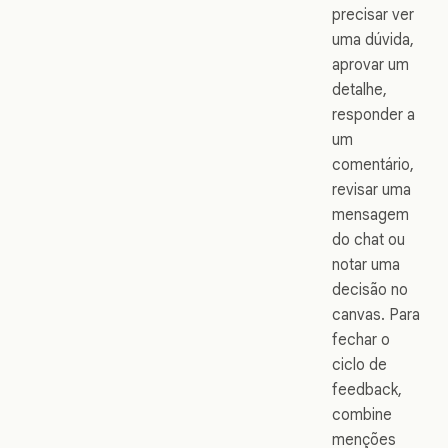
precisar ver
uma dúvida,
aprovar um
detalhe,
responder a
um
comentário,
revisar uma
mensagem
do chat ou
notar uma
decisão no
canvas. Para
fechar o
ciclo de
feedback,
combine
menções