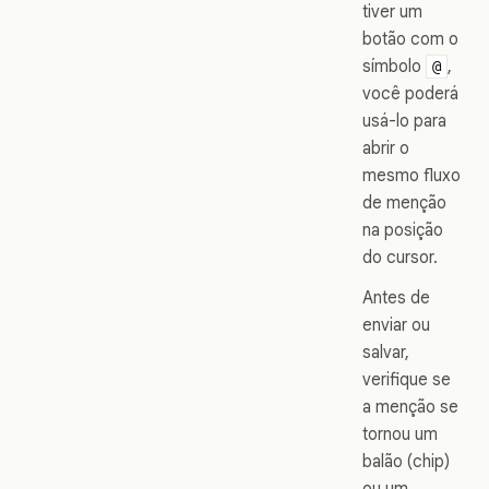
tiver um
botão com o
símbolo
,
@
você poderá
usá-lo para
abrir o
mesmo fluxo
de menção
na posição
do cursor.
Antes de
enviar ou
salvar,
verifique se
a menção se
tornou um
balão (chip)
ou um