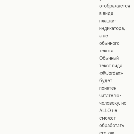
отображается
в виде
плашки-
индикатора,
а не
обычного
текста.
Обычный
текст вида
«@Jordan»
будет
понятен
читателю-
человеку, но
ALLO не
сможет
обработать
его как