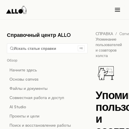
СПРАВКА
/
Canv
Справочный центр ALLO
Упоминание
пользователей
Искать статьи справки
⌘K
и соавторов
холста
Обзор
Начните здесь
Основы canvas
Файлы и документы
Упоми
Совместная работа и доступ
польз
AI Studio
и
Проекты и цели
Поиск и восстановление работы