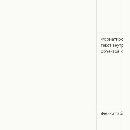
Форматирова
текст внутри
объектов холс
Ячейки таблиц