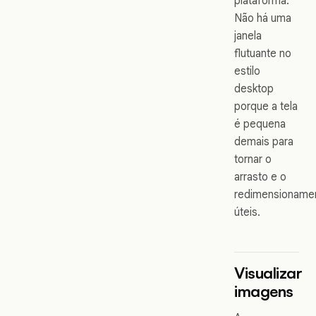
plataforma.
Não há uma
janela
flutuante no
estilo
desktop
porque a tela
é pequena
demais para
tornar o
arrasto e o
redimensioname
úteis.
Visualizar
imagens