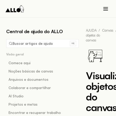
AJUDA
/
Canvas
Central de ajuda do ALLO
objetos do
canvas
Buscar artigos de ajuda
⌘K
Visão geral
Comece aqui
Noções básicas de canvas
Visuali
Arquivos e documentos
objeto
Colaborar e compartilhar
do
AI Studio
canva
Projetos e metas
Encontrar e recuperar trabalho