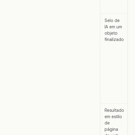
r
c
Selo de
R
IA em um
S
objeto
e
finalizado
e
d
p
p
s
o
i
d
d
Resultado
O
em estilo
a
de
v
página
v