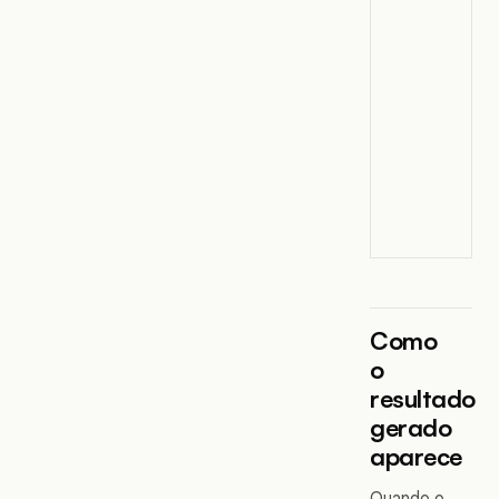
Como
o
resultado
gerado
aparece
Quando o