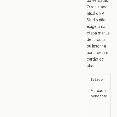
da verdade.
O resultado
atual do AI
Studio não
exige uma
etapa manual
de arrastar
ou inserir a
partir de um
cartão de
chat.
Estado
O
Marcador
O
pendente
d
e
V
s