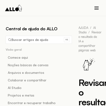
AJUDA
/
AI
Central de ajuda do ALLO
Studio
/
Revisar
o resultado da
Buscar artigos de ajuda
⌘K
IA e
compartilhar
Visão geral
páginas web
Comece aqui
Noções básicas de canvas
Arquivos e documentos
Revisa
Colaborar e compartilhar
AI Studio
o
Projetos e metas
result
Encontrar e recuperar trabalho