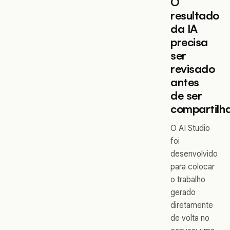
O
resultado
da IA
precisa
ser
revisado
antes
de ser
compartilh
O AI Studio
foi
desenvolvido
para colocar
o trabalho
gerado
diretamente
de volta no