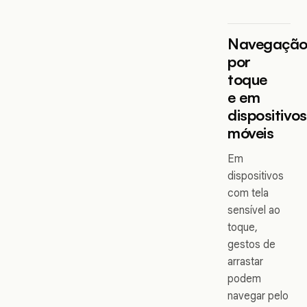
Navegaçã
por
toque
e em
dispositivos
móveis
Em
dispositivos
com tela
sensível ao
toque,
gestos de
arrastar
podem
navegar pelo