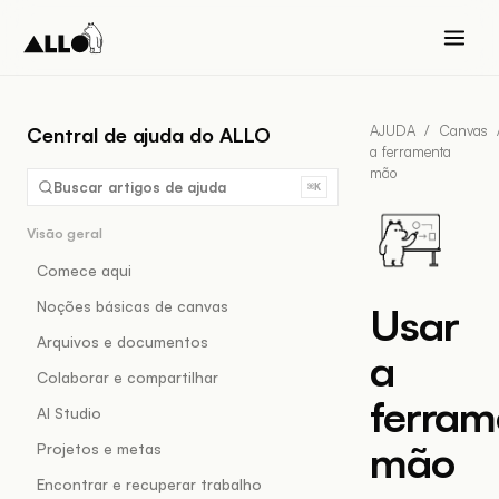
AJUDA
/
Canvas
Central de ajuda do ALLO
a ferramenta
mão
Buscar artigos de ajuda
⌘K
Visão geral
Comece aqui
Noções básicas de canvas
Usar
Arquivos e documentos
a
Colaborar e compartilhar
ferram
AI Studio
mão
Projetos e metas
Encontrar e recuperar trabalho