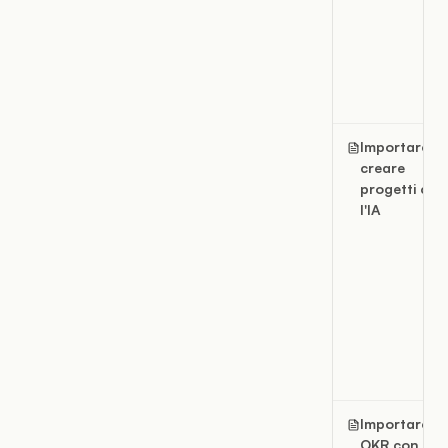
Importare e
creare
progetti con
l'IA
Importare gl
OKR con l'IA