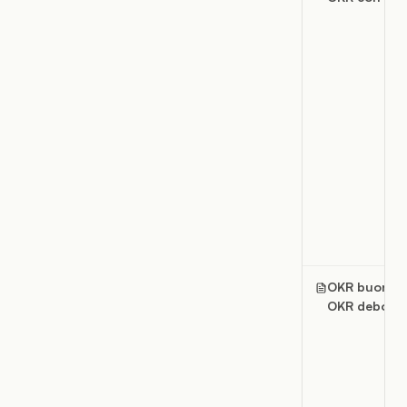
OKR buoni e
OKR deboli