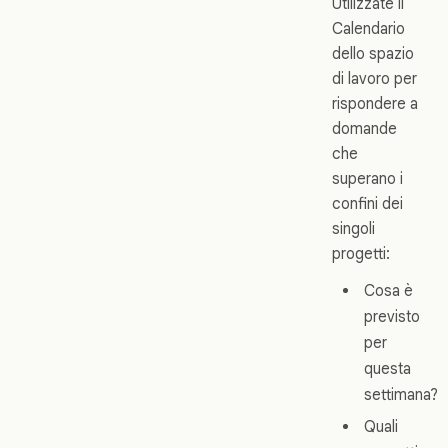
Utilizzate il
Calendario
dello spazio
di lavoro per
rispondere a
domande
che
superano i
confini dei
singoli
progetti:
Cosa è
previsto
per
questa
settimana?
Quali