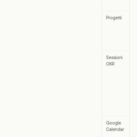
c
Progetti
Le
ca
pr
ai
a
Sessioni
OKR
.
Google
Ev
Calendar
pr
c