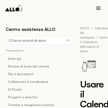
AIUTO
/
Calendari
Centro assistenza ALLO
del
workspace
/
Usare
Cerca articoli di aiuto
⌘K
il Calendario
dello spazio di
Panoramica
lavoro
Inizia qui
Nozioni di base del canvas
File e documenti
Usare
Collaborare e condividere
AI Studio
il
Progetti e obiettivi
Calend
Trovare e recuperare il lavoro