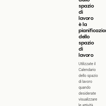
spazio
di
lavoro
è la
pianificazi
dello
spazio
di
lavoro
Utilizzate il
Calendario
dello spazio
di lavoro
quando
desiderate
visualizzare
le attività