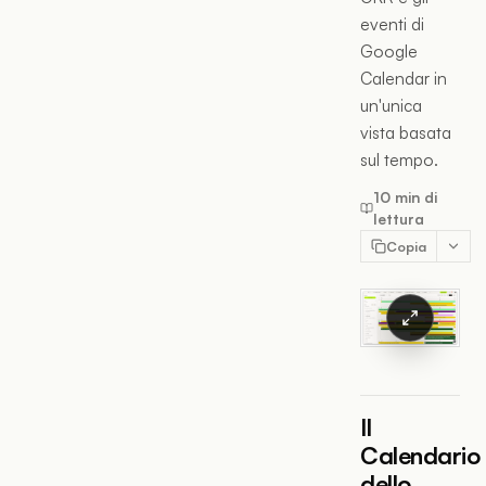
eventi di
Google
Calendar in
un'unica
vista basata
sul tempo.
10 min di
lettura
Copia
Il
Calendario
dello