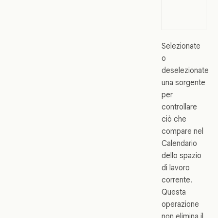
co
se
Selezionate
o
deselezionate
una sorgente
per
controllare
ciò che
compare nel
Calendario
dello spazio
di lavoro
corrente.
Questa
operazione
non elimina il