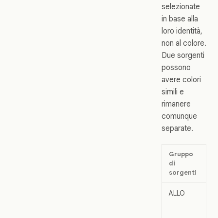
selezionate
in base alla
loro identità,
non al colore.
Due sorgenti
possono
avere colori
simili e
rimanere
comunque
separate.
Gruppo
C
di
m
sorgenti
ALLO
Il
c
e 