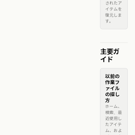
されたア
イテムを
復元しま
す。
主要ガ
イド
以前の
作業フ
ァイル
の探し
方
ホーム、
検索、最
近使用し
たアイテ
ム、およ