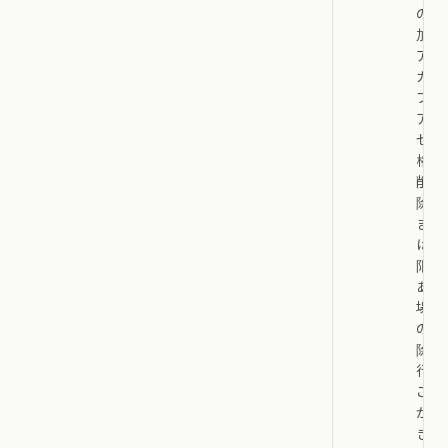
の追
加、
アー
カイ
ブ、
アク
セス
権の
削
除、
また
は権
限が
ある
場合
の削
除を
行う
こと
がで
きま