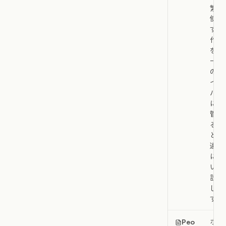
繁に
使用
する
作業
をホ
ーム
のサ
イド
バー
に保
管す
るこ
との
違い
につ
いて
説明
しま
す。
Peo
ホー