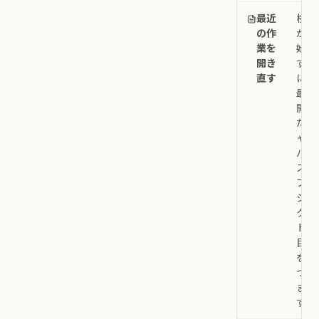
最近
検索
の作
から
業を
始め
開き
ず
直す
に、
最近
開い
たキ
ャン
バ
ス、
プロ
ジェ
ク
ト、
目標
を見
つけ
ま
す。