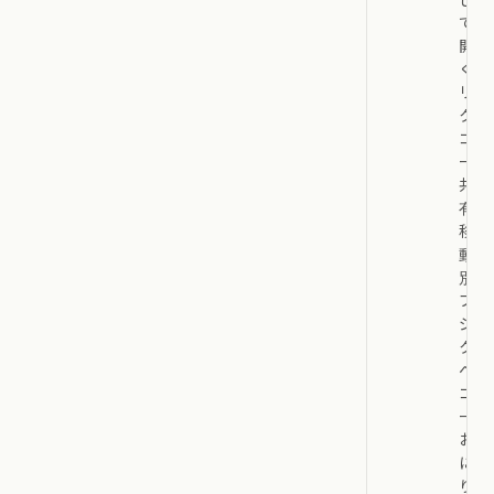
て、
開
く、
リン
クの
コピ
ー、
共
有、
移
動、
別の
プロ
ジェ
クト
への
コピ
ー、
お気
に入
りへ