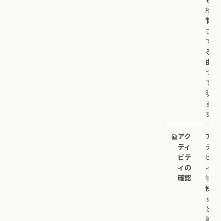
格に
制限
され
てい
る理
由に
つい
て説
明し
ま
す。
アク
アク
ティ
ティ
ビテ
ビテ
ィの
ィ機
確認
能を
使用
する
と、
誰