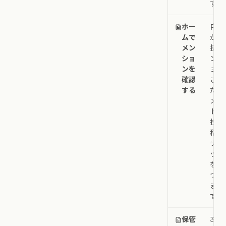
す。
ホー
自分
ムで
が直
メン
接メ
ショ
ンシ
ンを
ョン
確認
され
する
たコ
メン
ト、
投
稿、
チャ
ット
を見
つけ
ま
す。
保管
30