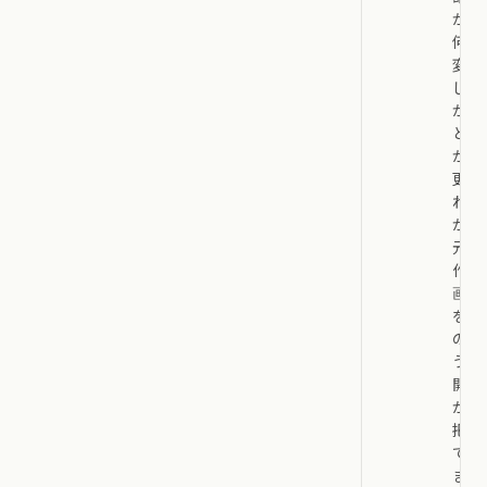
が、
何を
変更
した
か、
どこ
が変
更さ
れた
か、
元の
作業
画面
をど
のよ
うに
開く
かを
把握
でき
ま