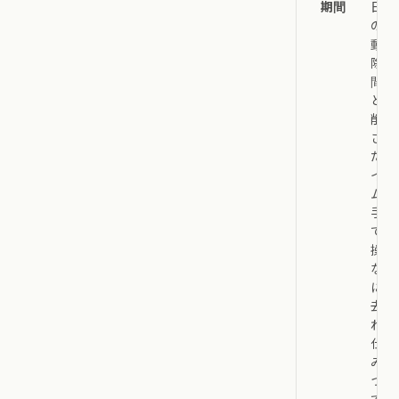
期間
日間
の自
動削
除期
間
と、
削除
され
たア
イテ
ムが
手動
での
操作
なし
に消
去さ
れる
仕組
みに
つい