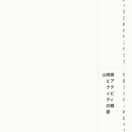
く、
およ
び各
種操
作を
行う
こと
がで
きま
す。
検索
検
とア
索、
クテ
アク
ィビ
ティ
ティ
ビテ
の概
ィの
要
確
認、
そし
て頻