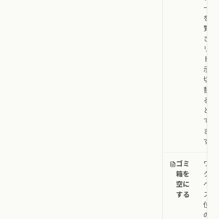
ータ
を一
覧で
きる
リス
ト表
示を
切り
替え
るこ
とが
でき
ま
す。
ゴミ
ワー
箱を
クス
空に
ペー
する
ス単
位で
の