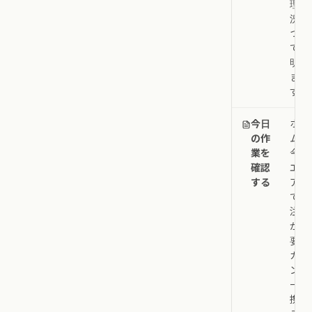
理状
況に
つい
て説
明し
ま
す。
今日
ホー
の作
ムの
業を
今日
確認
エリ
する
ア
で、
注意
が必
要な
カレ
ンダ
ー連
携済