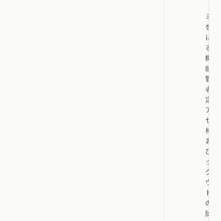
「ゴ
ミ箱
を空
にす
る」
機
能、
管理
者限
定の
アク
セス
権、
およ
びバ
ック
グラ
ウン
ドで
の削
除処