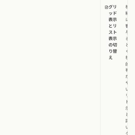
グリ
検索
ッド
結果
表示
に影
とリ
響を
スト
与え
表示
るこ
の切
とな
り替
く、
え
視覚
的な
判別
がし
やす
いグ
リッ
ド表
示
と、
詳し
いメ
タデ