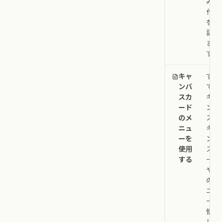
みの
作業
を確
認し
ま
す。
キャ
すべ
ンバ
ての
スカ
キャ
ード
ンバ
のメ
スで
ニュ
キャ
ーを
ンバ
使用
スカ
する
ード
や行
のメ
ニュ
ーを
使用
し