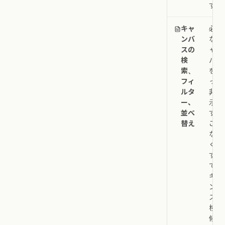
す。
キャ
必要
ンバ
なキ
スの
ャン
検
バス
索、
を誤
フィ
って
ルタ
非表
ー、
示に
並べ
する
替え
こと
な
く、
すべ
ての
キャ
ンバ
スで
検索
候