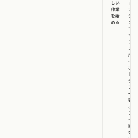
しい
ック
作業
アク
を始
ショ
める
ン
で、
キャ
ンバ
ス作
成、
イン
ポー
ト、
テン
プレ
ート
表
示、
ファ
イル
閲覧
を行