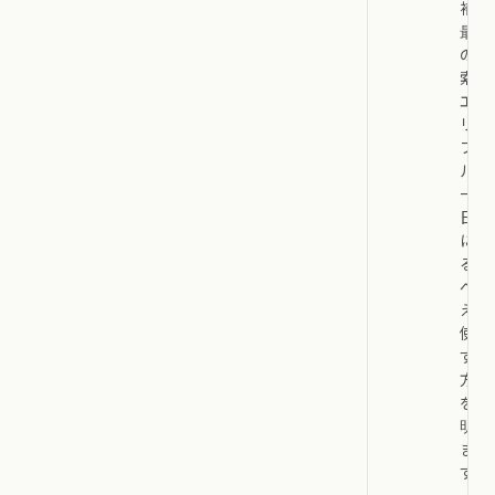
補、
最近
の検
索ク
エ
リ、
フィ
ルタ
ー、
日付
によ
る並
べ替
えを
使用
する
方法
を説
明し
ま
す。