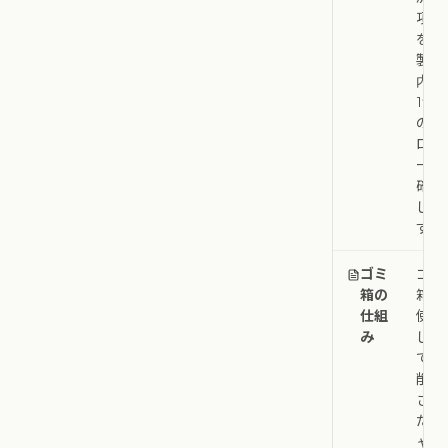
項目
を、
製品
内の
1つ
のド
ロワ
ーで
確認
しま
す。
ゴミ
ゴミ
箱の
箱を
仕組
使用
み
し
て、
削除
され
たキ
ャン