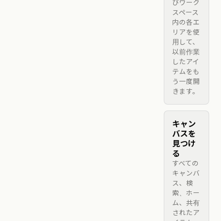
びワーク
スペース
内の各エ
リアを使
用して、
以前作業
したアイ
テムをも
う一度開
きます。
キャン
バスを
見つけ
る
すべての
キャンバ
ス、検
索、ホー
ム、共有
されたア