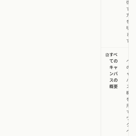
復元
する
方法
を説
明し
ま
す。
すべ
「す
ての
べて
キャ
のキ
ンバ
ャン
スの
バ
概要
ス」
機能
を使
用し
て、
ワー
クス
ペー