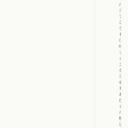
バ
ス、
プロ
ジェ
ク
ト、
OK
Rセ
ッシ
ョ
ン、
ダッ
シュ
ボー
ド、
およ
びフ
ァイ
ルを
検索
して