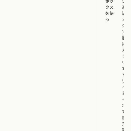
ボッ
Oの
クス
通
を使
知、
う
メン
ショ
ン、
招
待、
アク
セス
リク
エス
ト、
リマ
イン
ダ
ー、
OK
R更
新、
完了
済み