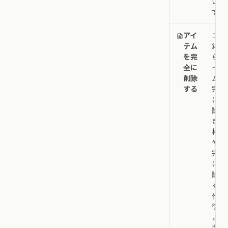
いま
す。
アイ
ゴミ
テム
箱か
を完
らア
全に
イテ
削除
ムを
する
完全
に削
除で
きる
権限
や、
完全
に削
除す
る操
作が
復元
より
も厳