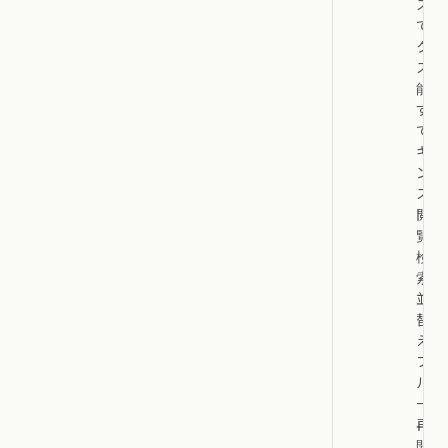
ス内
でア
クセ
ス可
能な
すべ
ての
キャ
ンバ
スを
閲
覧、
検
索、
並べ
替
え、
フィ
ルタ
ー、
再度
開