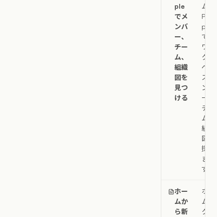
ple
ムの
でメ
Peo
ンバ
ple
ー、
で、
チー
ワー
ム、
クス
組織
ペー
図を
スメ
見つ
ンバ
ける
ー、
チー
ム、
組織
図を
探し
ま
す。
ホー
ホー
ムか
ムの
ら新
クイ