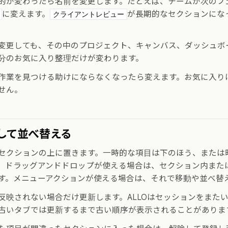
的が変わったら名前を変更します。たとえば、チームが次のフ
に変えます。
が長期的なセクションにな
クライアントレビュー
変更しても、その中のプロジェクト、キャンバス、ダッシュボー
分のお気に入り整理だけが変わります。
作業を見つける助けにならなくなったら変えます。お気に入り
せん。
して並べ替える
セクションの上に置きます。一時的な項目は下のほう、または
。ドラッグアンドドロップが使える場合は、セクション内また
す。メニューアクションが使える場合は、それで移動や並べ替
反映されない場合だけ更新します。ALLOはセッションをまた
古いタブでは更新するまで古い順序が表示されることがありま