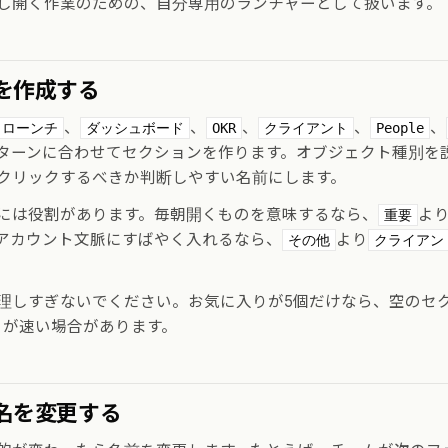
し開く作業のための、自分専用のランチャーとして扱います。
を作成する
、
、
、
、
、
ローンチ
ダッシュボード
OKR
クライアント
People
ターンに合わせてセクションを作ります。オブジェクト種別を
クリックするべきか判断しやすい名前にします。
には役割があります。毎朝開くものを意味するなら、
よ
重要
アカウント文脈にすばやく入れるなら、
より
その他
クライアン
理しすぎないでください。お気に入りが5個だけなら、空のセ
うが速い場合があります。
名を変更する