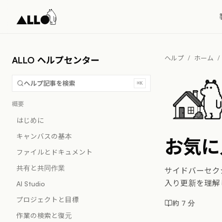
ヘルプ
/
ホーム
/
ALLO ヘルプセンター
ヘルプ記事を検索
⌘K
概要
はじめに
キャンバスの基本
お気に
ファイルとドキュメント
共有と共同作業
サイドバーセク
入り更新を理解
AI Studio
プロジェクトと目標
約 7 分
作業の検索と復元