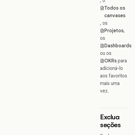
, o
Todos os
canvases
, os
Projetos
,
os
Dashboards
ou os
OKRs
para
adicioná-lo
aos favoritos
mais uma
vez.
Exclua
seções