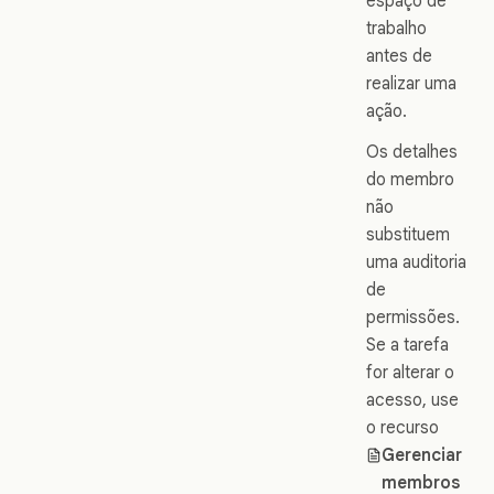
espaço de
trabalho
antes de
realizar uma
ação.
Os detalhes
do membro
não
substituem
uma auditoria
de
permissões.
Se a tarefa
for alterar o
acesso, use
o recurso
Gerenciar
membros