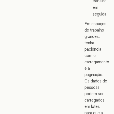
trabalho
em
seguida.
Em espaços
de trabalho
grandes,
tenha
paciência
com o
carregamento
e a
paginação.
Os dados de
pessoas
podem ser
carregados
em lotes
para que a