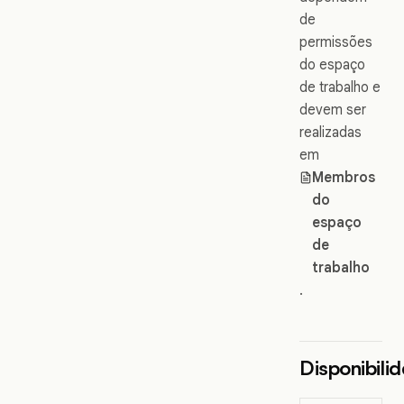
de
permissões
do espaço
de trabalho e
devem ser
realizadas
em
Membros
do
espaço
de
trabalho
.
Disponibili