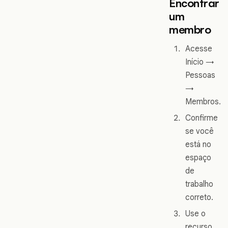
Encontrar
um
membro
Acesse
Início →
Pessoas
→
Membros.
Confirme
se você
está no
espaço
de
trabalho
correto.
Use o
recurso