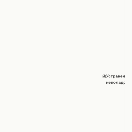
Устранение
неполадок