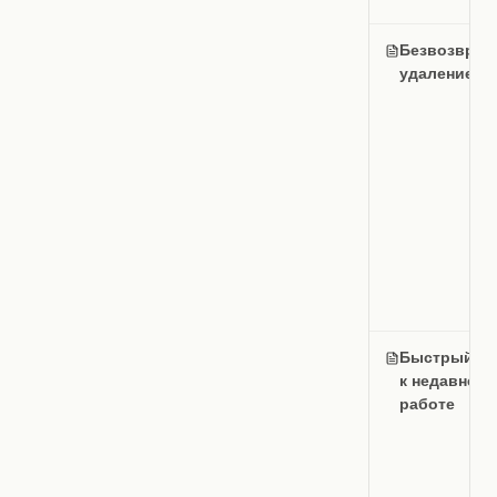
Безвозврат
удаление р
Быстрый до
к недавней
работе