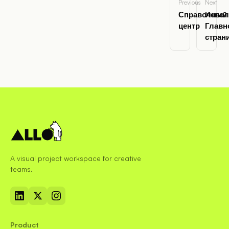
Previous
Next
Справочный
Испол
центр
Главн
стран
A visual project workspace for creative
teams.
Product