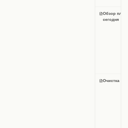
Обзор плано
сегодня
Очистка ко