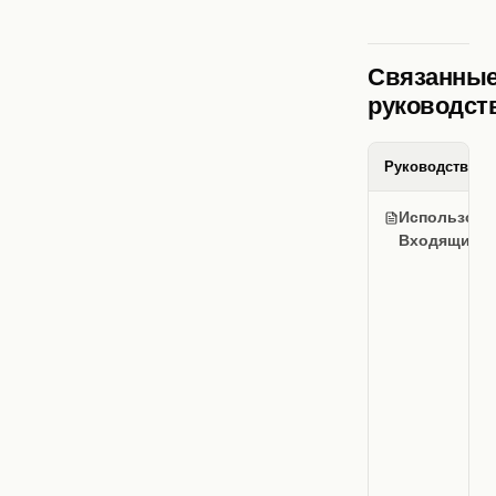
Связанны
руководст
Руководство
Использова
Входящих