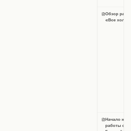
Обзор разд
«Все холст
Начало нов
работы с