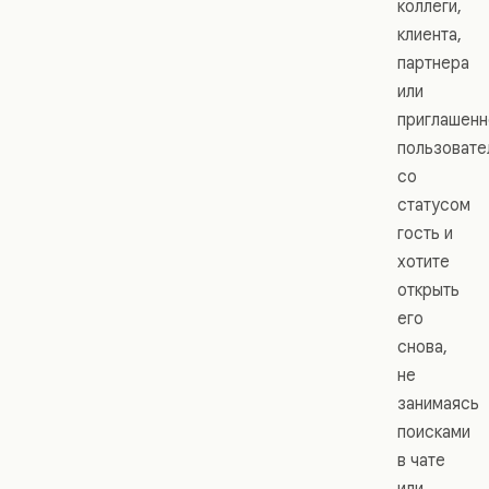
коллеги,
клиента,
партнера
или
приглашенн
пользовате
со
статусом
гость и
хотите
открыть
его
снова,
не
занимаясь
поисками
в чате
или