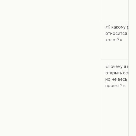
«К какому раз
относится это
холст?»
«Почему я мог
открыть ссылк
но не весь
проект?»