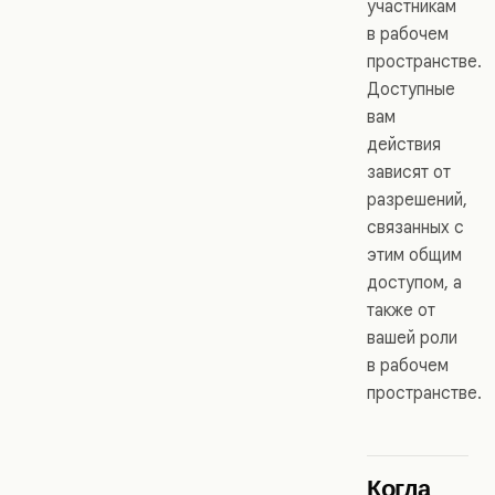
участникам
в рабочем
пространстве.
Доступные
вам
действия
зависят от
разрешений,
связанных с
этим общим
доступом, а
также от
вашей роли
в рабочем
пространстве.
Когда