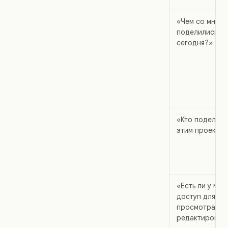
«Чем со мной
поделились
сегодня?»
«Кто поделилс
этим проекто
«Есть ли у мен
доступ для
просмотра ил
редактирован