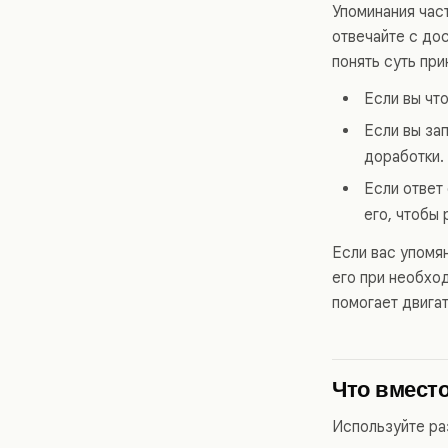
Упоминания част
отвечайте с до
понять суть пр
Если вы чт
Если вы зап
доработки.
Если ответ 
его, чтобы
Если вас упомян
его при необход
помогает двига
Что вместо
Используйте р