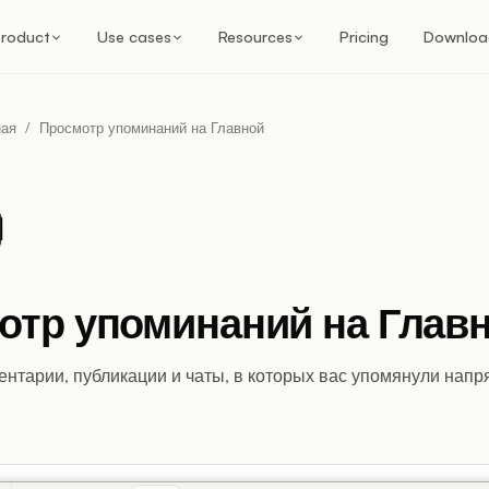
roduct
Use cases
Resources
Pricing
Downloa
ная
/
Просмотр упоминаний на Главной
отр упоминаний на Глав
нтарии, публикации и чаты, в которых вас упомянули напр