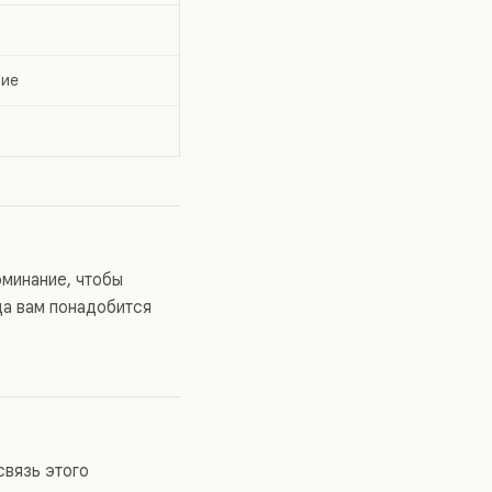
ние
оминание, чтобы
да вам понадобится
связь этого