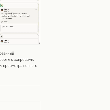
рованный
аботы с запросами,
ля просмотра полного