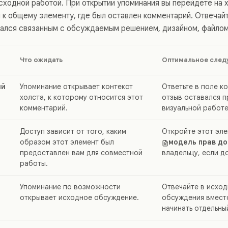
ходной работой. При открытии упоминания вы перейдете на х
 к общему элементу, где был оставлен комментарий. Отвечайт
вался связанным с обсуждаемым решением, дизайном, файлом
Что ожидать
Оптимальное след
ий
Упоминание открывает контекст
Ответьте в поле к
холста, к которому относится этот
отзыв оставался п
комментарий.
визуальной работе
Доступ зависит от того, каким
Откройте этот эле
образом этот элемент был
модель прав до
предоставлен вам для совместной
владельцу, если д
работы.
Упоминание по возможности
Отвечайте в исход
открывает исходное обсуждение.
обсуждения вместо
начинать отдельны