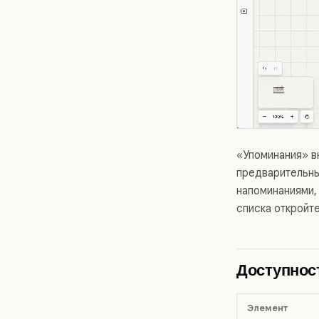
«Упоминания» в
предварительны
напоминаниями,
списка откройт
Доступнос
Элемент