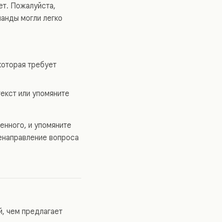
ет. Пожалуйста,
манды могли легко
которая требует
текст или упомяните
венного, и упомяните
ренаправление вопроса
й, чем предлагает