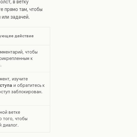
олст, в ветку
е прямо там, чтобы
 или задачей.
ующее действие
омментарий, чтобы
рикрепленным к
.
мент, изучите
ступа
и обратитесь к
оступ заблокирован.
ной ветке
 того, чтобы
й диалог.