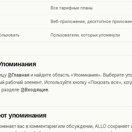
Все тарифные планы
Веб-приложение, десктопное приложе
ользовать
Пользователи, которых упомянули
 Упоминания
ницу
Главная
и найдите область «Упоминания». Выберите уп
ый рабочий элемент. Используйте кнопку «Показать все», ког
в разделе
Входящие
.
ают упоминания
поминает вас в комментарии или обсуждении, ALLO сохраняет 