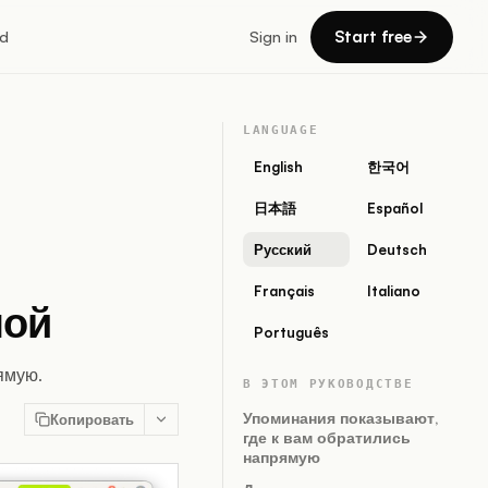
Start free
d
Sign in
LANGUAGE
English
한국어
日本語
Español
Русский
Deutsch
Français
Italiano
ной
Português
ямую.
В ЭТОМ РУКОВОДСТВЕ
Упоминания показывают,
Копировать
где к вам обратились
напрямую