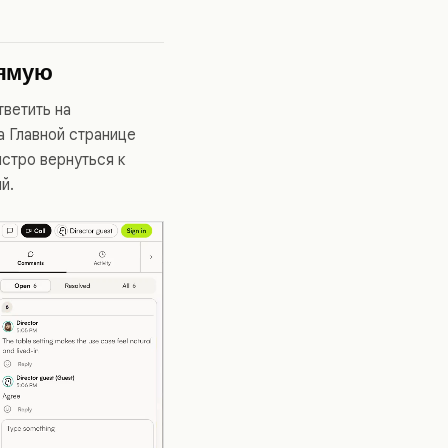
рямую
тветить на
а Главной странице
стро вернуться к
й.