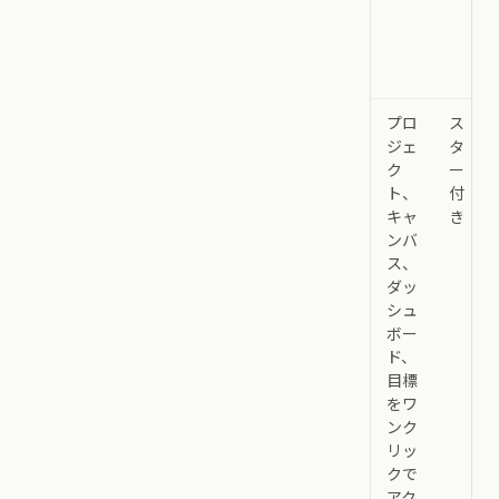
プロ
ス
ジェ
タ
ク
ー
ト、
付
キャ
き
ンバ
ス、
ダッ
シュ
ボー
ド、
目標
をワ
ンク
リッ
クで
アク