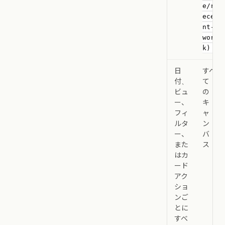
e/r
ece
nt-
wor
k)
日
すべ
付、
て
ビュ
の
ー、
キ
フィ
ャ
ルタ
ン
ー、
バ
また
ス
はカ
ード
アク
ショ
ンご
とに
すべ