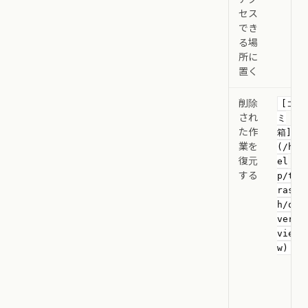
セス
でき
る場
所に
置く
削除
[ゴ
され
ミ
た作
箱]
業を
(/h
復元
el
する
p/t
ras
h/o
ver
vie
w)