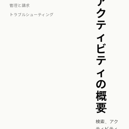
ア
管理と請求
ク
トラブルシューティング
テ
ィ
ビ
テ
ィ
の
概
要
検索、アク
ティビティ