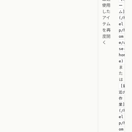
使用
ー
した
ム]
アイ
(/h
テム
el
を再
p/h
度開
om
く
e/u
se-
hom
e)
ま
た
は
[最
近の
作
業]
(/h
el
p/h
om