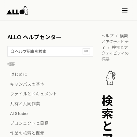
ヘルプ
/
検索
ALLO ヘルプセンター
とアクティビテ
ィ
/
検索とア
ヘルプ記事を検索
⌘K
クティビティの
概要
概要
はじめに
キャンバスの基本
ファイルとドキュメント
検
共有と共同作業
索
AI Studio
と
プロジェクトと目標
作業の検索と復元