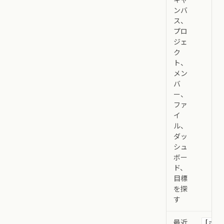
ンバ
ス、
プロ
ジェ
ク
ト、
メン
バ
ー、
ファ
イ
ル、
ダッ
シュ
ボー
ド、
目標
を探
す
最近
[ホ