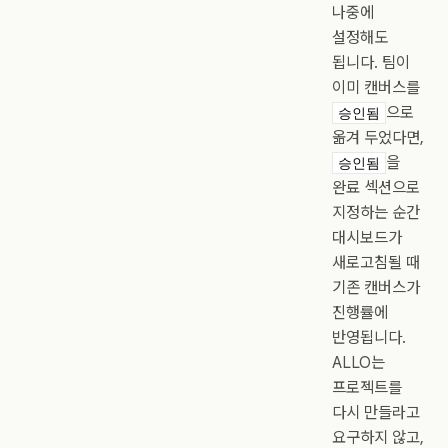
나중에
설정해도
됩니다. 팀이
이미 캔버스를
으로
승인됨
옮겨 두었다면,
을
승인됨
완료 섹션으로
지정하는 순간
대시보드가
새로고침될 때
기존 캔버스가
진행률에
반영됩니다.
ALLO는
프로젝트를
다시 만들라고
요구하지 않고,