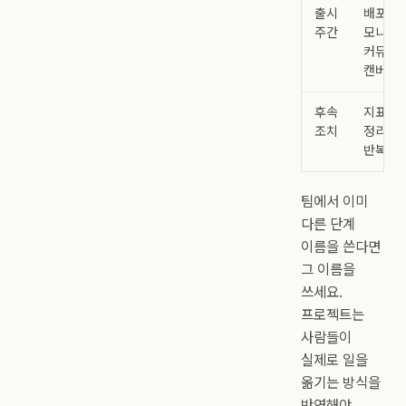
출시
배포, 공
주간
모니터링
커뮤니
캔버스
후속
지표, 회
조치
정리, 
반복
팀에서 이미
다른 단계
이름을 쓴다면
그 이름을
쓰세요.
프로젝트는
사람들이
실제로 일을
옮기는 방식을
반영해야