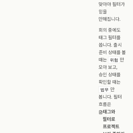
맞아야 필터가
믿을
만해집니다.
회의 중에도
태그 필터를
씁니다. 출시
준비 상태를 볼
때는
만
위험
모아 보고,
승인 상태를
확인할 때는
만
법무
봅니다. 필터
흐름은
태그와
필터로
프로젝트