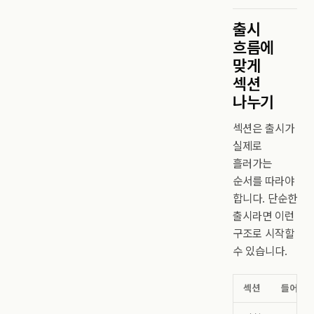
출시
흐름에
맞게
섹션
나누기
섹션은 출시가
실제로
흘러가는
순서를 따라야
합니다. 단순한
출시라면 이런
구조로 시작할
수 있습니다.
섹션
들어갈 