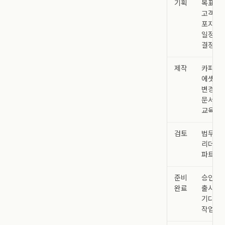
기획
목표, 
고객,
포지셔닝
일정, 
결정
제작
카피, 
에셋, 
변경사항
문서, 
교육 자
검토
법무, 
리더십,
파트너 
준비
승인됐
완료
출시를
기다리
작업