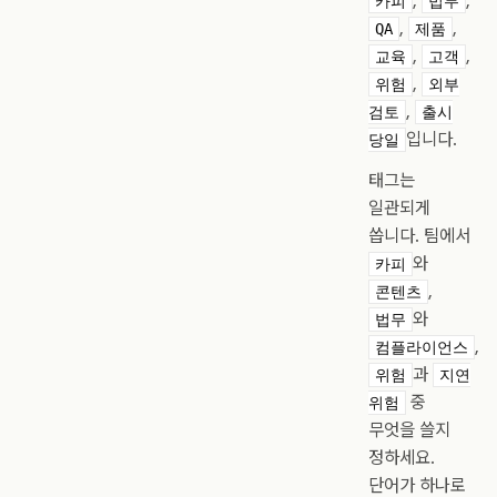
,
,
카피
법무
,
,
QA
제품
,
,
교육
고객
,
위험
외부
,
검토
출시
입니다.
당일
태그는
일관되게
씁니다. 팀에서
와
카피
,
콘텐츠
와
법무
,
컴플라이언스
과
위험
지연
중
위험
무엇을 쓸지
정하세요.
단어가 하나로