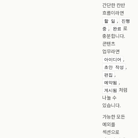
간단한 칸반
흐름이라면
,
할 일
진행
,
로
중
완료
충분합니다.
콘텐츠
업무라면
,
아이디어
,
초안 작성
,
편집
,
예약됨
처럼
게시됨
나눌 수
있습니다.
가능한 모든
예외를
섹션으로