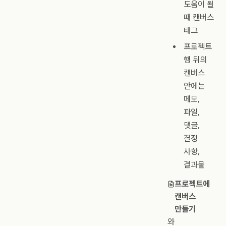
도움이 될
때 캔버스
태그
프로젝트
행 뒤의
캔버스
안에는
메모,
파일,
댓글,
결정
사항,
결과물
프로젝트에
캔버스
만들기
와