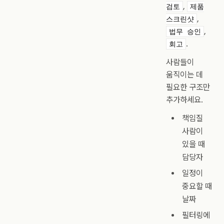
,
검토
제품
,
스크린샷
,
법무 승인
.
회고
사람들이
움직이는 데
필요한 구조만
추가하세요.
책임질
사람이
있을 때
담당자
일정이
중요할 때
날짜
필터링에