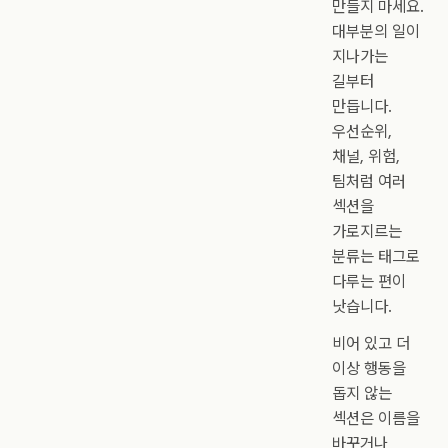
만들지 마세요.
대부분의 일이
지나가는
길부터
만듭니다.
우선순위,
채널, 위험,
팀처럼 여러
섹션을
가로지르는
분류는 태그로
다루는 편이
낫습니다.
비어 있고 더
이상 행동을
돕지 않는
섹션은 이름을
바꾸거나