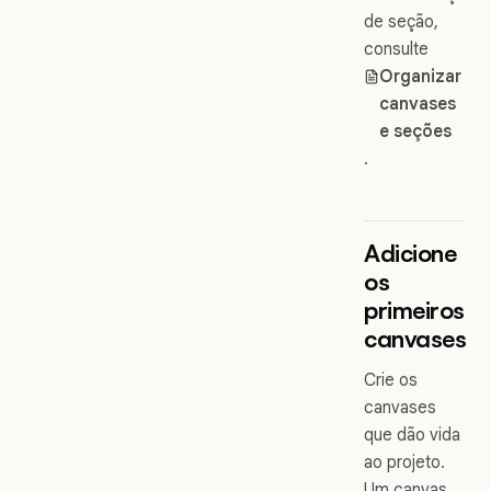
de seção,
consulte
Organizar
canvases
e seções
.
Adicione
os
primeiros
canvases
Crie os
canvases
que dão vida
ao projeto.
Um canvas