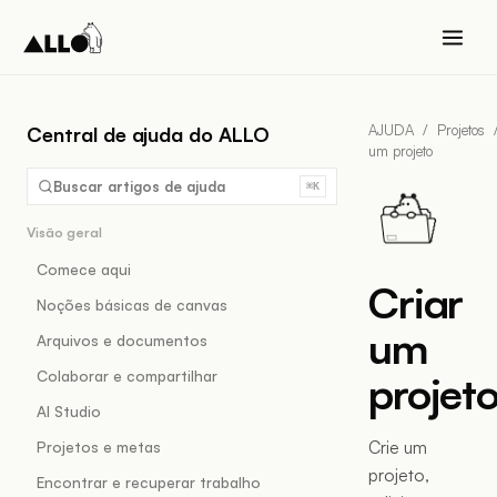
AJUDA
/
Projetos
Central de ajuda do ALLO
um projeto
Buscar artigos de ajuda
⌘K
Visão geral
Comece aqui
Criar
Noções básicas de canvas
um
Arquivos e documentos
Colaborar e compartilhar
projet
AI Studio
Crie um
Projetos e metas
projeto,
Encontrar e recuperar trabalho