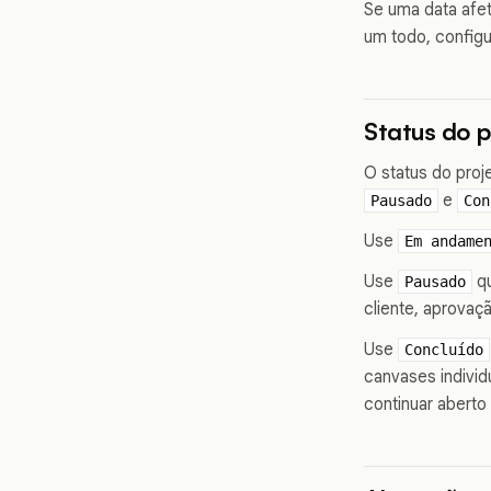
Se uma data afet
um todo, configu
Status do p
O status do proj
e
Pausado
Con
Use
Em andame
Use
qu
Pausado
cliente, aprovaç
Use
Concluído
canvases indivi
continuar aberto 