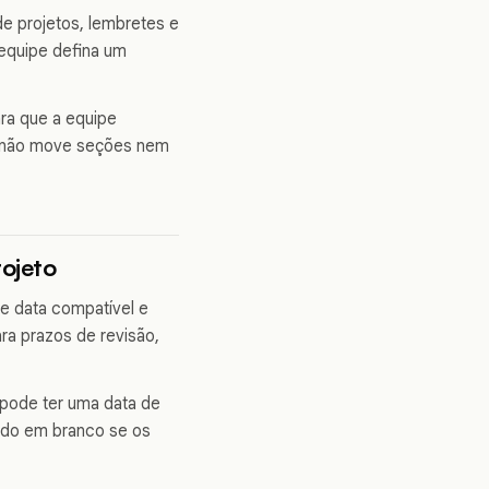
de projetos, lembretes e
 equipe defina um
ara que a equipe
, não move seções nem
rojeto
de data compatível e
ra prazos de revisão,
pode ter uma data de
endo em branco se os