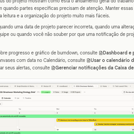
tus do projeto mostram como está o andamento geral do trabalho
m quando partes específicas precisam de atenção. Manter essa
 leitura e a organização do projeto muito mais fáceis.
quando uma data de projeto parecer incorreta, quando uma altera
quipe ou quando você não souber por que uma notificação de pro
obre progresso e gráfico de burndown, consulte
Dashboard e 
canvases com data no Calendário, consulte
Usar o calendário 
par seus alertas, consulte
Gerenciar notificações da Caixa d