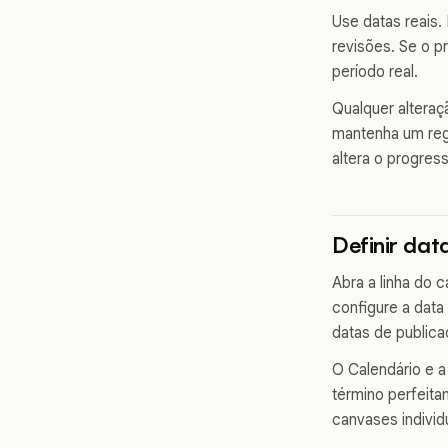
Use datas reais.
revisões. Se o p
período real.
Qualquer alteraç
mantenha um reg
altera o progres
Definir dat
Abra a linha do 
configure a data
datas de public
O Calendário e 
término perfeita
canvases individ