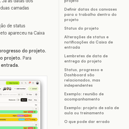
. Já as datas dos
projeto
s duas camadas
Definir datas dos canvases
para o trabalho dentro do
projeto
ção de status
Status do projeto
jeto apareceu na Caixa
Alterações de status e
notificações da Caixa de
entrada
progresso do projeto
.
Lembretes de data de
do projeto
. Para
entrega do projeto
e entrada
.
Status, progresso e
Dashboard são
relacionados, mas
independentes
Exemplo: reunião de
acompanhamento
Exemplo: projeto de sala de
aula ou treinamento
O que pode dar errado