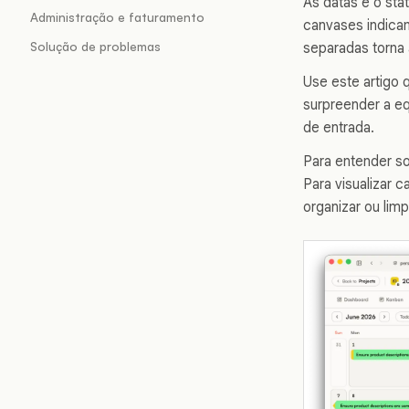
As datas e o sta
Administração e faturamento
canvases indica
Solução de problemas
separadas torna a
Use este artigo 
surpreender a e
de entrada.
Para entender s
Para visualizar 
organizar ou lim