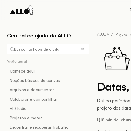
AJUDA
/
Projetos
Central de ajuda do ALLO
Buscar artigos de ajuda
⌘K
Visão geral
Comece aqui
Noções básicas de canvas
Datas, 
Arquivos e documentos
Colaborar e compartilhar
Defina períodos 
projeto das dat
AI Studio
Projetos e metas
8 min de leitur
Encontrar e recuperar trabalho