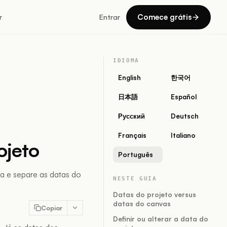
Comece grátis
r
Entrar
IDIOMA
English
한국어
日本語
Español
Русский
Deutsch
Français
Italiano
ojeto
Português
da e separe as datas do
NESTE GUIA
Datas do projeto versus
datas do canvas
Copiar
Definir ou alterar a data do