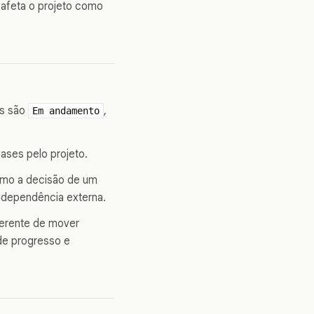
 afeta o projeto como
is são
,
Em andamento
ases pelo projeto.
como a decisão de um
a dependência externa.
iferente de mover
de progresso e