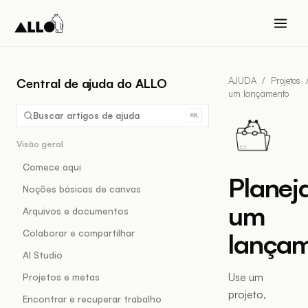
AJUDA
/
Projetos
Central de ajuda do ALLO
um lançamento
Buscar artigos de ajuda
⌘K
Visão geral
Comece aqui
Planej
Noções básicas de canvas
um
Arquivos e documentos
Colaborar e compartilhar
lança
AI Studio
Use um
Projetos e metas
projeto,
Encontrar e recuperar trabalho