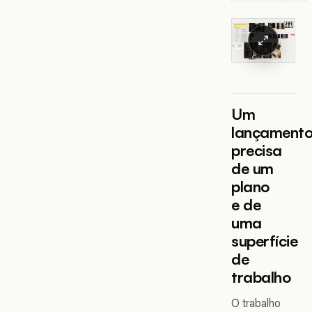
Um
lançament
precisa
de um
plano
e de
uma
superfície
de
trabalho
O trabalho