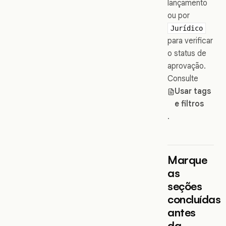
lançamento
ou por
Jurídico
para verificar
o status de
aprovação.
Consulte
Usar tags
e filtros
.
Marque
as
seções
concluídas
antes
da