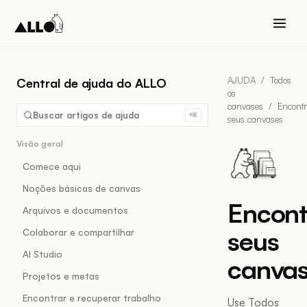
AJUDA
/
Todos
Central de ajuda do ALLO
os
canvases
/
Encontr
Buscar artigos de ajuda
⌘K
seus canvases
Visão geral
Comece aqui
Noções básicas de canvas
Encont
Arquivos e documentos
seus
Colaborar e compartilhar
AI Studio
canva
Projetos e metas
Encontrar e recuperar trabalho
Use Todos