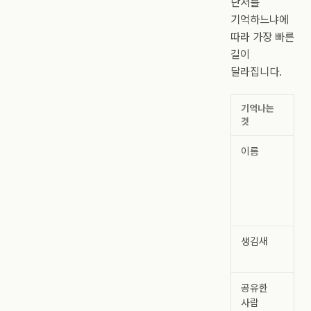
단서를
기억하느냐에
따라 가장 빠른
길이
달라집니다.
기억나는
먼저
것
곳
이름
모
캔
검
또
검
생김새
그
보
공유한
공
사람
문