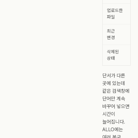
업로드한
파
파일
최근
활
변경
삭제된
휴
상태
단서가 다른
곳에 있는데
같은 검색창에
단어만 계속
바꾸어 넣으면
시간이
늘어집니다.
ALLO에는
여러 복구