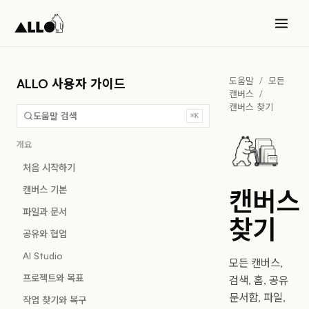
도움말
/
모든
ALLO 사용자 가이드
캔버스
/
캔버스 찾기
도움말 검색
⌘K
개요
처음 시작하기
캔버스 기본
캔버스
파일과 문서
찾기
공유와 협업
AI Studio
모든 캔버스,
프로젝트와 목표
검색, 홈, 공유
문서함, 파일,
작업 찾기와 복구