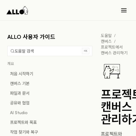
도움말
/
ALLO 사용자 가이드
캔버스
/
프로젝트에서
도움말 검색
⌘K
캔버스 관리하기
개요
처음 시작하기
캔버스 기본
프로젝
파일과 문서
캔버스
공유와 협업
AI Studio
관리하
프로젝트와 목표
작업 찾기와 복구
프로젝트와