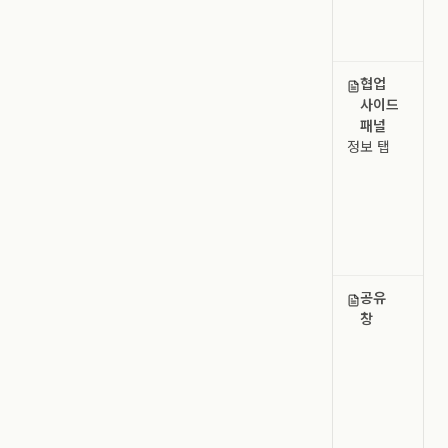
삭
처
협업
사
사이드
있
패널
캔
정보 탭
정보
하위
관
리
검
수
공유
사
창
초
캔
멤
관
링
만
권