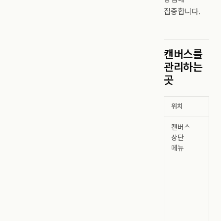
집중합니다.
캔버스를
관리하는
곳
위치
용
캔버스
이름
상단
다
메뉴
프
이동
프
복사
복원
내
인쇄
데