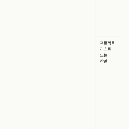
앱
열기
캔
설
처
프로젝트
프
리스트
열기
또는
프
칸반
지정
변경
마
설정
담
설정
작
관리
간 
보관
취소
권한