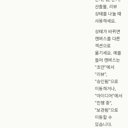
산출물, 리뷰
상태를 나눌 때
사용하세요.
상태가 바뀌면
캔버스를 다른
섹션으로
옮기세요. 예를
들어 캔버스는
"초안"에서
"리뷰",
"승인됨"으로
이동하거나,
"아이디어"에서
"진행 중",
"보관됨"으로
이동할 수
있습니다.