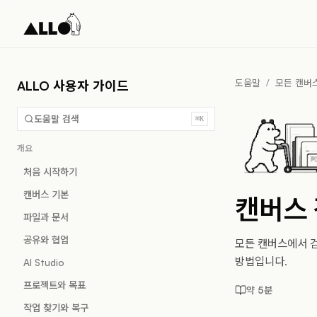
도움말
/
모든 캔버
ALLO 사용자 가이드
도움말 검색
⌘K
개요
처음 시작하기
캔버스 기본
캔버스 
파일과 문서
공유와 협업
모든 캔버스에서 검
방법입니다.
AI Studio
프로젝트와 목표
약 5분
작업 찾기와 복구