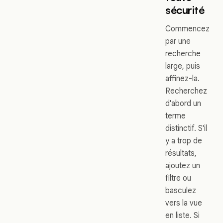
sécurité
Commencez
par une
recherche
large, puis
affinez-la.
Recherchez
d'abord un
terme
distinctif. S'il
y a trop de
résultats,
ajoutez un
filtre ou
basculez
vers la vue
en liste. Si