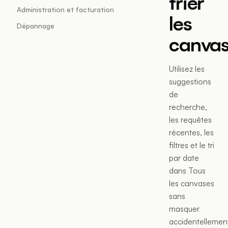
trier
Administration et facturation
les
Dépannage
canva
Utilisez les
suggestions
de
recherche,
les requêtes
récentes, les
filtres et le tri
par date
dans Tous
les canvases
sans
masquer
accidentellemen