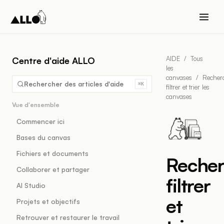
AIDE
/
Tous
Centre d'aide ALLO
les
canvases
/
Recherc
Rechercher des articles d'aide
⌘K
filtrer et trier les
canvases
Vue d'ensemble
Commencer ici
Bases du canvas
Fichiers et documents
Recher
Collaborer et partager
filtrer
AI Studio
et
Projets et objectifs
Retrouver et restaurer le travail