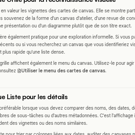
 en valeur les vignettes des cartes de canvas. Elle se montre part
s souvenez de la forme d'un canvas d'atelier, d'une revue de conc
une présentation ou d'un diagramme plutôt que de son titre exact.
avère également pratique pour une exploration informelle. Si vous
 récents ou si vous recherchez un canvas que vous identifieriez vi
 plus rapide qu'une liste dense.
grille affichent également le menu du canvas. Utilisez-le pour agi
Consultez
Utiliser le menu des cartes de canvas
.
vue Liste pour les détails
 préférable lorsque vous devez comparer des noms, des dates, 
bres de sous-tâches ou d'autres métadonnées. C'est l'affichage i
nt des vignettes ou des noms similaires.
iste pour trier par colonnes liées aux dates, auditer des canvases p