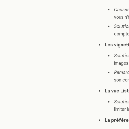
Causes
vous n'
Solutio
compte
Les vignet
Solutio
images
Remar
son con
La vue Lis
Solutio
limiter
La préfére