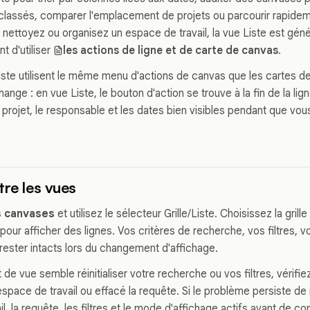
 classés, comparer l'emplacement de projets ou parcourir rapid
s nettoyez ou organisez un espace de travail, la vue Liste est gén
nt d'utiliser
les actions de ligne et de carte de canvas
.
liste utilisent le même menu d'actions de canvas que les cartes de l
nge : en vue Liste, le bouton d'action se trouve à la fin de la lig
 projet, le responsable et les dates bien visibles pendant que vou
tre les vues
s canvases
et utilisez le sélecteur Grille/Liste. Choisissez la grill
 pour afficher des lignes. Vos critères de recherche, vos filtres, vo
rester intacts lors du changement d'affichage.
de vue semble réinitialiser votre recherche ou vos filtres, vérifiez
space de travail ou effacé la requête. Si le problème persiste de
il, la requête, les filtres et le mode d'affichage actifs avant de co