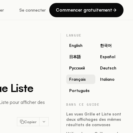
Commencer gratuitement
er
Se connecter
LANGUE
English
한국어
日本語
Español
Русский
Deutsch
Français
Italiano
ue Liste
Português
iste pour afficher des
DANS CE GUIDE
Les vues Grille et Liste sont
deux affichages des mêmes
Copier
résultats de canvases