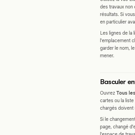
des travaux non
résultats. Si vou
en particulier ava
Les lignes de la 
l'emplacement cha
garder le nom, le
mener.
Basculer en
Ouvrez
Tous le
cartes ou la liste
chargés doivent 
Si le changement 
page, changé d'e
l'espace de trava