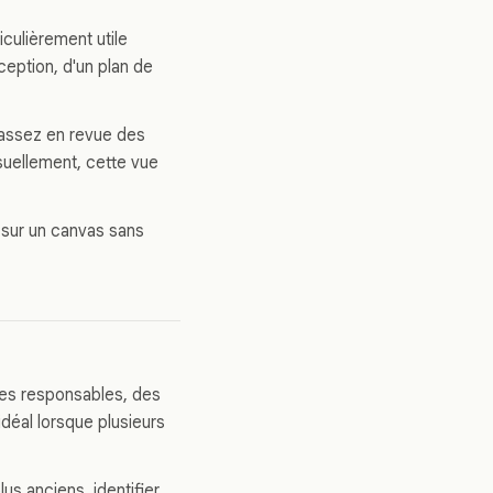
iculièrement utile
eption, d'un plan de
 passez en revue des
suellement, cette vue
r sur un canvas sans
des responsables, des
déal lorsque plusieurs
lus anciens, identifier