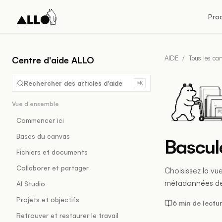
Pro
AIDE
/
Tous les ca
Centre d'aide ALLO
Rechercher des articles d'aide
⌘K
Vue d'ensemble
Commencer ici
Bases du canvas
Bascule
Fichiers et documents
Collaborer et partager
Choisissez la vu
métadonnées dens
AI Studio
Projets et objectifs
6 min de lectu
Retrouver et restaurer le travail