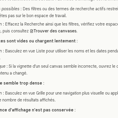
 possibles
: Des filtres ou des termes de recherche actifs restrei
êtes pas sur le bon espace de travail.
n
: Effacez la Recherche ainsi que les filtres, vérifiez votre espace
, puis consultez
Trouver des canvases
.
tes sont vides ou chargent lentement
:
n
: Basculez en vue Liste pour utiliser les noms et les dates pen
.
que
: Si la vignette d'un seul canvas semble incorrecte, ouvrez le c
tenu a changé.
te semble trop dense
:
n
: Basculez en vue Grille pour une navigation plus visuelle ou appl
 le nombre de résultats affichés.
nce d'affichage n'est pas conservée
: