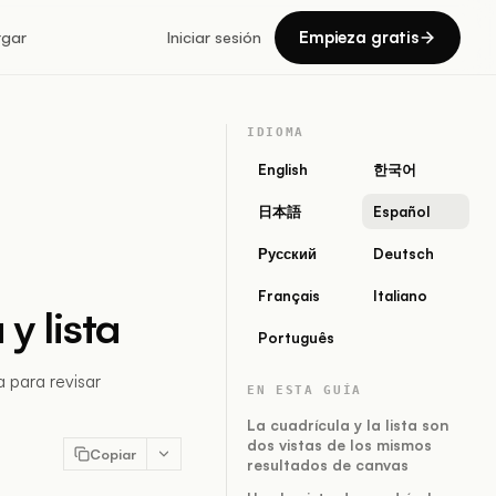
Empieza gratis
rgar
Iniciar sesión
IDIOMA
English
한국어
日本語
Español
Русский
Deutsch
Français
Italiano
y lista
Português
a para revisar
EN ESTA GUÍA
La cuadrícula y la lista son
dos vistas de los mismos
Copiar
resultados de canvas