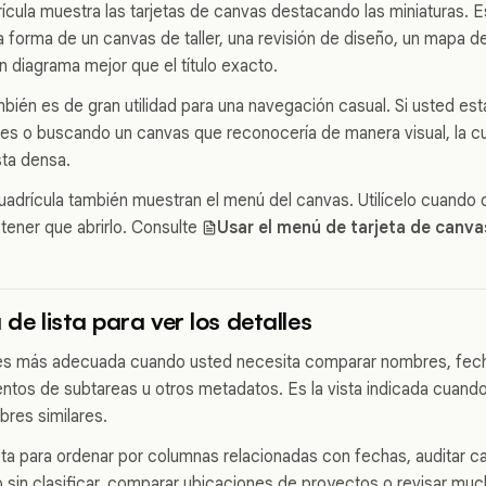
ícula muestra las tarjetas de canvas destacando las miniaturas. Es
 forma de un canvas de taller, una revisión de diseño, un mapa de
n diagrama mejor que el título exacto.
mbién es de gran utilidad para una navegación casual. Si usted es
tes o buscando un canvas que reconocería de manera visual, la c
sta densa.
cuadrícula también muestran el menú del canvas. Utilícelo cuando 
 tener que abrirlo. Consulte
Usar el menú de tarjeta de canva
 de lista para ver los detalles
ta es más adecuada cuando usted necesita comparar nombres, fec
ntos de subtareas u otros metadatos. Es la vista indicada cuand
bres similares.
lista para ordenar por columnas relacionadas con fechas, auditar 
ajo sin clasificar, comparar ubicaciones de proyectos o revisar mu