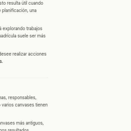
to resulta útil cuando
 planificación, una
tá explorando trabajos
uadrícula suele ser más
desee realizar acciones
s
.
has, responsables,
o varios canvases tienen
canvases más antiguos,
chos resultados