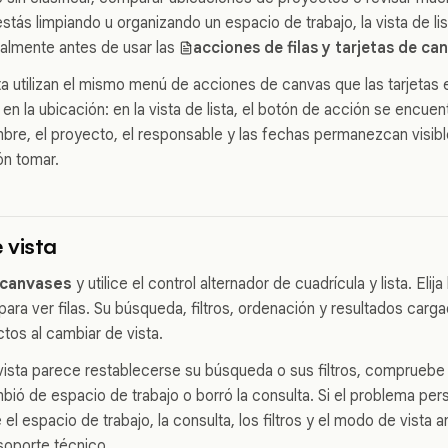
stás limpiando u organizando un espacio de trabajo, la vista de li
ialmente antes de usar las
acciones de filas y tarjetas de ca
ista utilizan el mismo menú de acciones de canvas que las tarjetas 
en la ubicación: en la vista de lista, el botón de acción se encuentra
re, el proyecto, el responsable y las fechas permanezcan visibl
ón tomar.
 vista
 canvases
y utilice el control alternador de cuadrícula y lista. Elija
ta para ver filas. Su búsqueda, filtros, ordenación y resultados ca
tos al cambiar de vista.
 vista parece restablecerse su búsqueda o sus filtros, compruebe
mbió de espacio de trabajo o borró la consulta. Si el problema pe
e el espacio de trabajo, la consulta, los filtros y el modo de vista
soporte técnico.