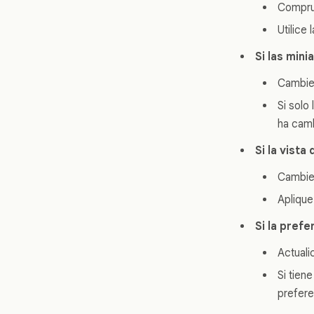
Comprue
Utilice
Si las min
Cambie 
Si solo
ha cam
Si la vist
Cambie 
Aplique
Si la prefe
Actuali
Si tien
prefere