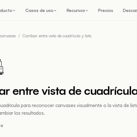
oducto
Casos de uso
Recursos
Precios
Desca
 canvases
/
Cambiar entre vista de cuadrícula y lista
 entre vista de cuadrícula 
 cuadrícula para reconocer canvases visualmente o la vista de list
mbiar los resultados.
ra