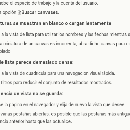
be el espacio de trabajo y la cuenta del usuario.
 la opción
Buscar canvases
.
iaturas se muestran en blanco o cargan lentamente
:
a la vista de lista para utilizar los nombres y las fechas mientras 
 la miniatura de un canvas es incorrecta, abra dicho canvas para c
biado.
a de lista parece demasiado densa
:
a la vista de cuadrícula para una navegación visual rápida.
 filtros para reducir el conjunto de resultados mostrados.
rencia de vista no se guarda
:
ce la página en el navegador y elija de nuevo la vista que desee.
e varias pestañas abiertas, es posible que las pestañas más antig
ncia anterior hasta que las actualice.