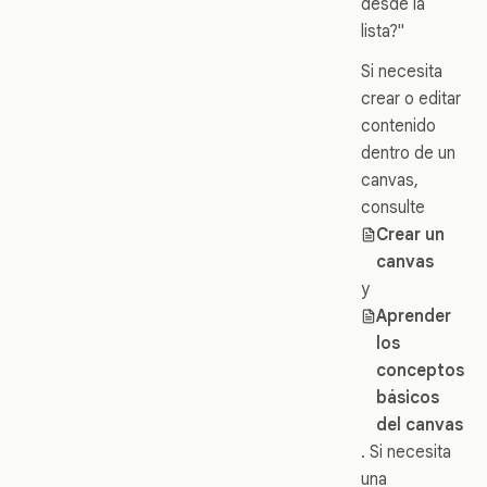
desde la
lista?"
Si necesita
crear o editar
contenido
dentro de un
canvas,
consulte
Crear un
canvas
y
Aprender
los
conceptos
básicos
del canvas
. Si necesita
una