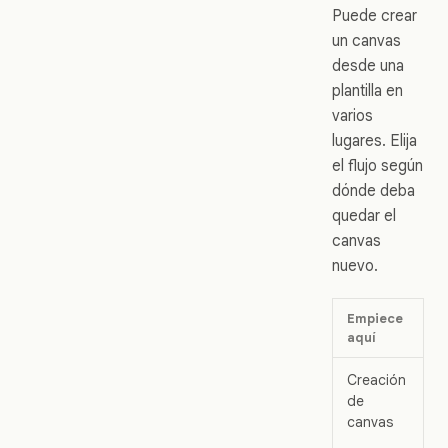
Puede crear
un canvas
desde una
plantilla en
varios
lugares. Elija
el flujo según
dónde deba
quedar el
canvas
nuevo.
Empiece
Ú
aquí
Creación
Qu
de
c
canvas
i
o