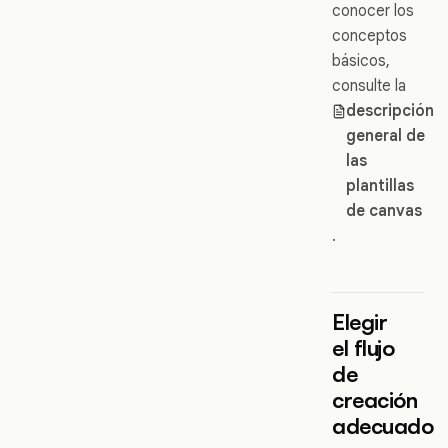
conocer los
conceptos
básicos,
consulte la
descripción
general de
las
plantillas
de canvas
.
Elegir
el flujo
de
creación
adecuado