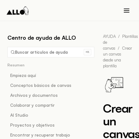
AYUDA
/
Plantillas
Centro de ayuda de ALLO
de
canvas
/
Crear
Buscar artículos de ayuda
⌘K
un canvas
desde una
Resumen
plantilla
Empieza aquí
Conceptos básicos de canvas
Archivos y documentos
Crear
Colaborar y compartir
AI Studio
un
Proyectos y objetivos
canva
Encontrar y recuperar trabajo