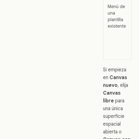
Menú de
Es
una
pr
plantilla
o
existente
un
qu
c
d
de
Si empieza
en
Canvas
nuevo
, elija
Canvas
libre
para
una única
superficie
espacial
abierta o