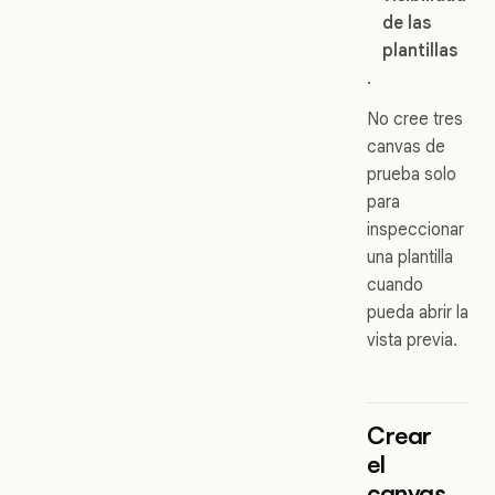
de las
plantillas
.
No cree tres
canvas de
prueba solo
para
inspeccionar
una plantilla
cuando
pueda abrir la
vista previa.
Crear
el
canvas