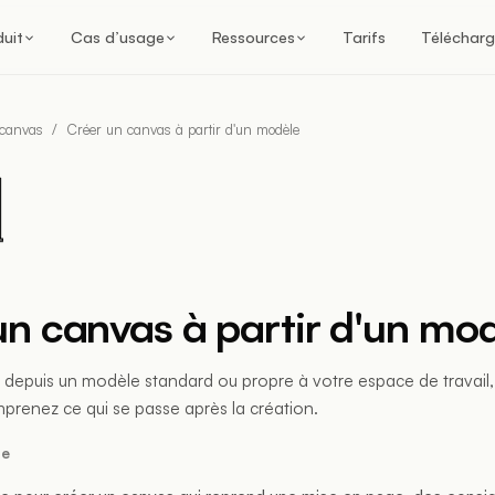
duit
Cas d’usage
Ressources
Tarifs
Télécharg
 canvas
/
Créer un canvas à partir d'un modèle
un canvas à partir d'un mo
depuis un modèle standard ou propre à votre espace de travail, 
prenez ce qui se passe après la création.
re