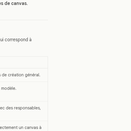
es de canvas
.
qui correspond à
de création général.
n modèle.
vec des responsables,
rectement un canvas à