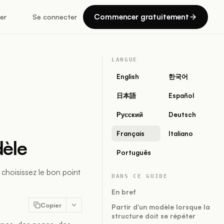
Commencer gratuitement
er
Se connecter
LANGUE
English
한국어
日本語
Español
Русский
Deutsch
Français
Italiano
dèle
Português
choisissez le bon point
DANS CE GUIDE
En bref
Copier
Partir d'un modèle lorsque la
structure doit se répéter