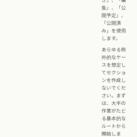
き」、「編
集」、「公
開予定」、
「公開済
み」を使用
します。
あらゆる例
外的なケー
スを想定し
てセクショ
ンを作成し
ないでくだ
さい。まず
は、大半の
作業がたど
る基本的な
ルートから
開始しま