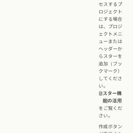
セスするプ
ロジェクト
にする場合
は、プロジ
ェクトメニ
ューまたは
ヘッダーか
らスターを
追加（ブッ
クマーク）
してくださ
い。
スター機
能の活用
をご覧くだ
さい。
作成ボタン