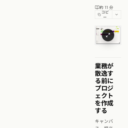
約 11 分
コピ
ー
業務が
散逸す
る前に
プロジ
ェクト
を作成
する
キャンバ