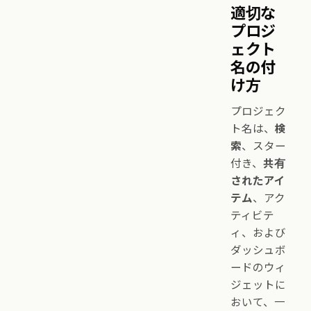
適切な
プロジ
ェクト
名の付
け方
プロジェク
ト名は、
検
索
、スター
付き、
共有
されたアイ
テム
、アク
ティビテ
ィ、および
ダッシュボ
ードのウィ
ジェットに
おいて、一