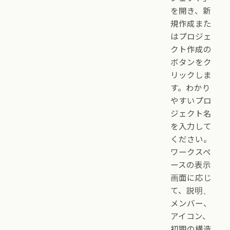
を開き、新
規作成また
はプロジェ
クト作成の
ボタンをク
リックしま
す。わかり
やすいプロ
ジェクト名
を入力して
ください。
ワークスペ
ースの表示
画面に応じ
て、説明、
メンバー、
アイコン、
初期の構造