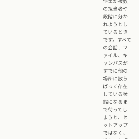
作業が複数
の担当者や
段階に分か
れようとし
ているとき
です。すべて
の会話、フ
ァイル、キ
ャンバスが
すでに他の
場所に散ら
ばって存在
している状
態になるま
で待ってし
まうと、セ
ットアップ
ではなく、