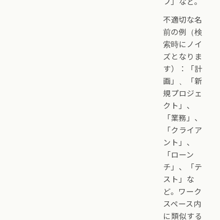
プ」など。
不適切な名
前の例（検
索時にノイ
ズとなりま
す）：「計
画」、「新
規プロジェ
クト」、
「業務」、
「クライア
ント」、
「ローン
チ」、「テ
スト」な
ど。ワーク
スペース内
に類似する