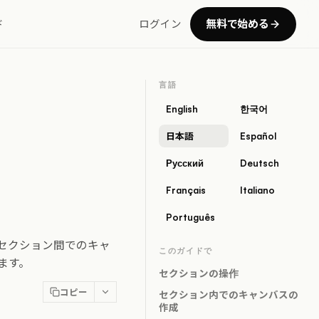
無料で始める
ド
ログイン
言語
English
한국어
日本語
Español
Русский
Deutsch
Français
Italiano
Português
セクション間でのキャ
このガイドで
ます。
セクションの操作
コピー
セクション内でのキャンバスの
作成