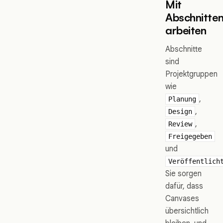
Mit
Abschnitte
arbeiten
Abschnitte
sind
Projektgruppen
wie
,
Planung
,
Design
,
Review
Freigegeben
und
Veröffentlich
Sie sorgen
dafür, dass
Canvases
übersichtlich