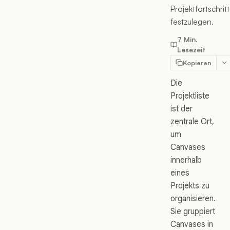
Projektfortschritt
festzulegen.
7 Min.
Lesezeit
Kopieren
Die
Projektliste
ist der
zentrale Ort,
um
Canvases
innerhalb
eines
Projekts zu
organisieren.
Sie gruppiert
Canvases in