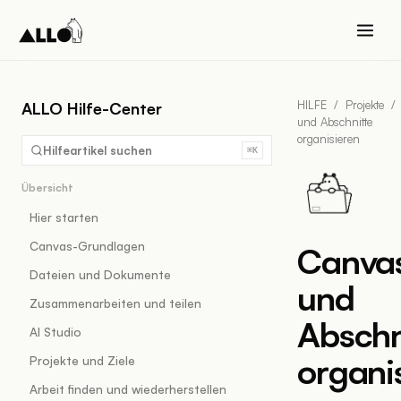
HILFE
/
Projekte
/
ALLO Hilfe-Center
und Abschnitte
organisieren
Hilfeartikel suchen
⌘K
Übersicht
Hier starten
Canvas-Grundlagen
Canva
Dateien und Dokumente
und
Zusammenarbeiten und teilen
Abschn
AI Studio
organi
Projekte und Ziele
Arbeit finden und wiederherstellen