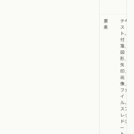
要
テキ
素
ス
ト、
付
箋、
図
形、
矢
印、
画
像、
ファ
イ
ル、
スプ
レッ
ドシ
ー