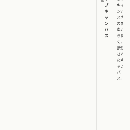
ブ
キャ
キ
ンバ
ャ
ス内
ン
の要
バ
素か
ス
ら開
く、
接続
され
たキ
ャン
バ
ス。