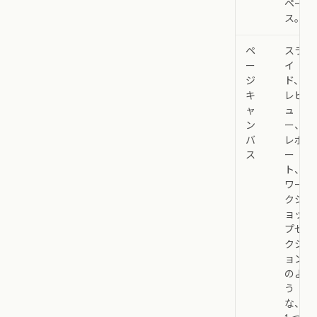
ペー
ス。
ペ
スラ
ー
イ
ジ
ド、
キ
レビ
ャ
ュ
ン
ー、
バ
レポ
ス
ー
ト、
ワー
クシ
ョッ
プセ
クシ
ョン
のよ
う
な、