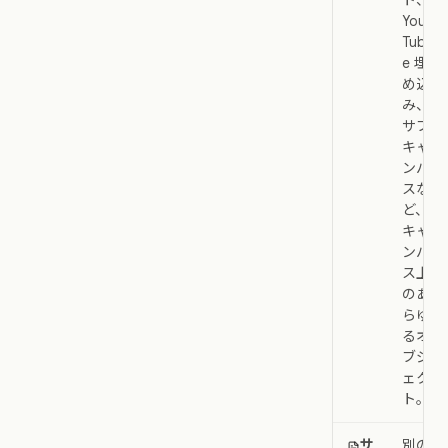
ト、
You
Tub
e 埋
め込
み、
サブ
キャ
ンバ
スな
ど、
キャ
ンバ
ス上
のあ
らゆ
るオ
ブジ
ェク
ト。
サ
別の