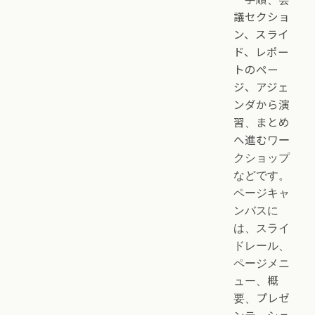
議セクショ
ン、スライ
ド、レポー
トのペー
ジ、アジェ
ンダから演
習、まとめ
へ進むワー
クショップ
などです。
ページキャ
ンバスに
は、スライ
ドレール、
ページメニ
ュー、概
要、プレゼ