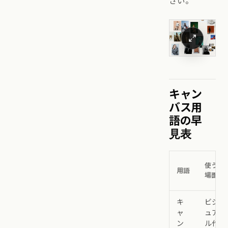
さい。
キャン
バス用
語の早
見表
使う
用語
場面
キ
ビジ
ャ
ュア
ン
ル作