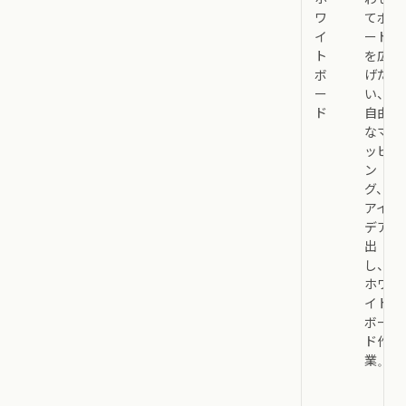
ワ
てボ
イ
ード
ト
を広
ボ
げた
ー
い、
ド
自由
なマ
ッピ
ン
グ、
アイ
デア
出
し、
ホワ
イト
ボー
ド作
業。