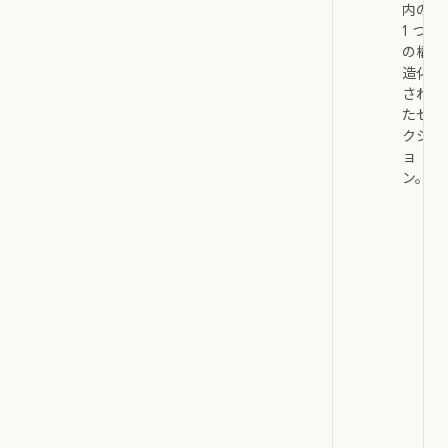
内の
1 つ
の構
造化
され
たセ
クシ
ョ
ン。