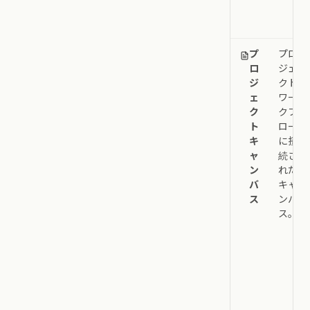
プ
プロ
ロ
ジェ
ジ
クト
ェ
ワー
ク
クフ
ト
ロー
キ
に接
ャ
続さ
ン
れた
バ
キャ
ス
ンバ
ス。