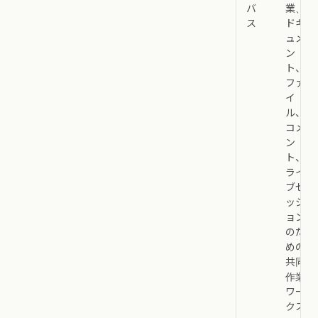
バ
業、
ス
ドキ
ュメ
ン
ト、
ファ
イ
ル、
コメ
ン
ト、
ライ
ブセ
ッシ
ョン
のた
めの
共同
作業
ワー
クス