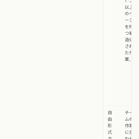
1 つ
以上
のペ
ージ
を持
つ構
造化
され
た作
業。
自
チー
由
ムの
形
作業
式
に合
ホ
わせ