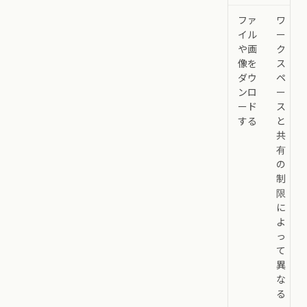
ファ
ワ
イル
ー
や画
ク
像を
ス
ダウ
ペ
ンロ
ー
ード
ス
する
と
共
有
の
制
限
に
よ
っ
て
異
な
る