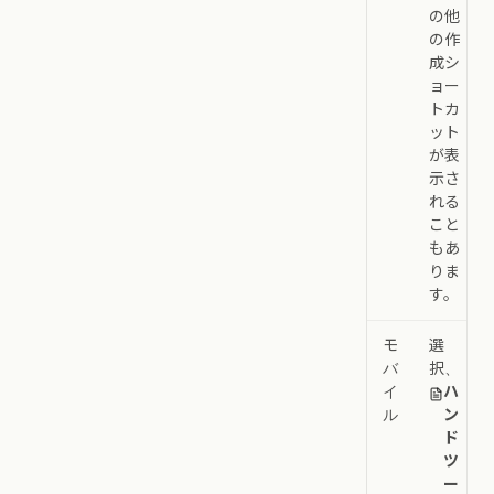
の他
の作
成シ
ョー
トカ
ット
が表
示さ
れる
こと
もあ
りま
す。
モ
選
バ
択、
イ
ハ
ル
ン
ド
ツ
ー