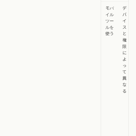
モバ
デ
イル
バ
ツー
イ
ルを
ス
使う
と
権
限
に
よ
っ
て
異
な
る