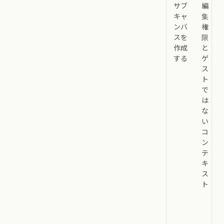
サブ
編
キャ
集
ンバ
権
スを
限
作成
と
する
ゲ
ス
ト
で
は
な
い
コ
ン
テ
キ
ス
ト