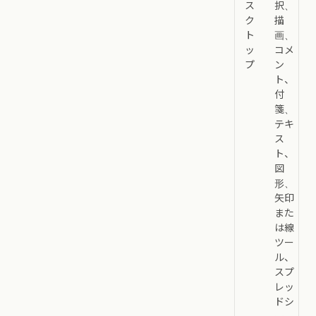
ス
択、
ク
描
ト
画、
ッ
コメ
プ
ン
ト、
付
箋、
テキ
ス
ト、
図
形、
矢印
また
は線
ツー
ル、
スプ
レッ
ドシ