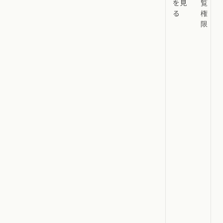
を見
覧
る
権
限