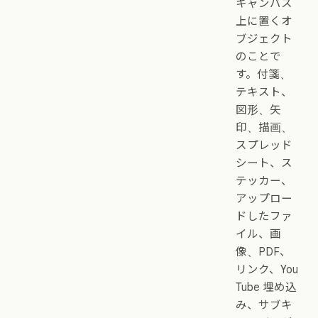
キャンバス
上に置くオ
ブジェクト
のことで
す。付箋、
テキスト、
図形、矢
印、描画、
スプレッド
シート、ス
テッカー、
アップロー
ドしたファ
イル、画
像、PDF、
リンク、You
Tube 埋め込
み、サブキ