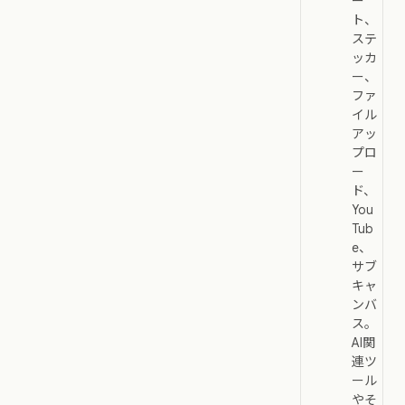
ー
ト、
ステ
ッカ
ー、
ファ
イル
アッ
プロ
ー
ド、
You
Tub
e、
サブ
キャ
ンバ
ス。
AI関
連ツ
ール
やそ