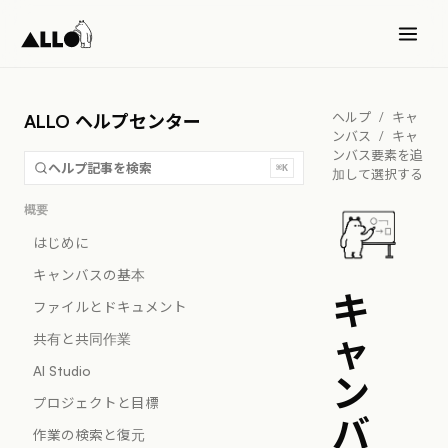
ヘルプ
/
キャ
ALLO ヘルプセンター
ンバス
/
キャ
ンバス要素を追
ヘルプ記事を検索
⌘K
加して選択する
概要
はじめに
キャンバスの基本
キ
ファイルとドキュメント
ャ
共有と共同作業
AI Studio
ン
プロジェクトと目標
バ
作業の検索と復元