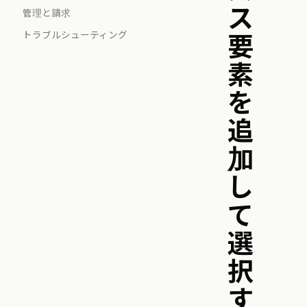
ス
管理と請求
トラブルシューティング
要
素
を
追
加
し
て
選
択
す