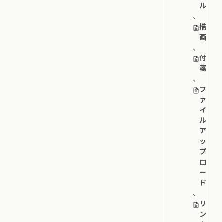
ル
、
描
画
、
付
箋
、
フ
ァ
イ
ル
ア
ッ
プ
ロ
ー
ド
、
リ
ン