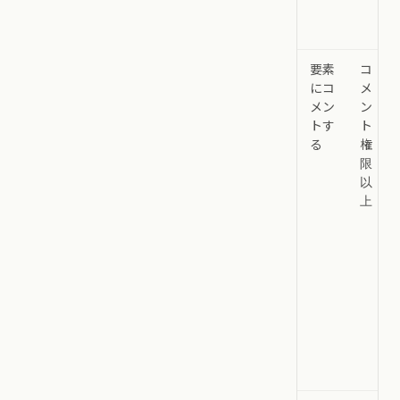
要素
コ
にコ
メ
メン
ン
トす
ト
る
権
限
以
上