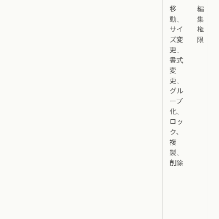
移
編
動、
集
サイ
権
ズ変
限
更、
書式
変
更、
グル
ープ
化、
ロッ
ク、
複
製、
削除