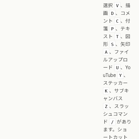
選択
、描
V
画
、コメ
D
ント
、付
C
箋
、テキ
P
スト
、図
T
形
、矢印
S
、ファイ
A
ルアップロ
ード
、Yo
U
uTube
、
Y
ステッカー
、サブキ
K
ャンバス
、スラッ
Z
シュコマン
ド
があり
/
ます。ショ
ートカット