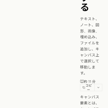
る
テキスト、
ノート、図
形、画像、
埋め込み、
ファイルを
追加し、キ
ャンバス上
で選択して
移動しま
す。
約 11 分
コピ
ー
キャンバス
要素とは、