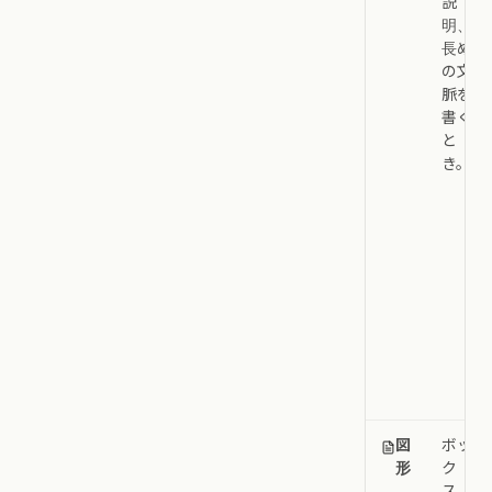
説
明、
長め
の文
脈を
書く
と
き。
図
ボッ
形
ク
ス、