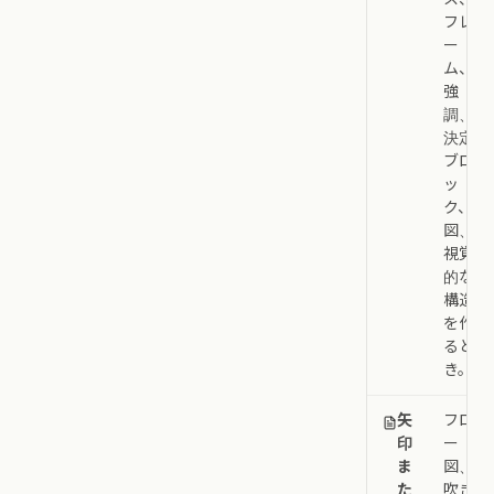
フレ
ー
ム、
強
調、
決定
ブロ
ッ
ク、
図、
視覚
的な
構造
を作
ると
き。
矢
フロ
印
ー
ま
図、
た
吹き