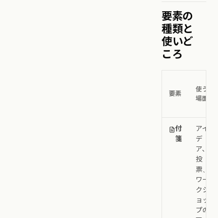
要素の
種類と
使いど
ころ
使う
要素
場面
付
アイ
箋
デ
ア、
投
票、
ワー
クシ
ョッ
プの