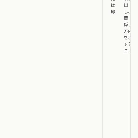
は
出
線
し、
関
係、
方向
を示
すと
き。