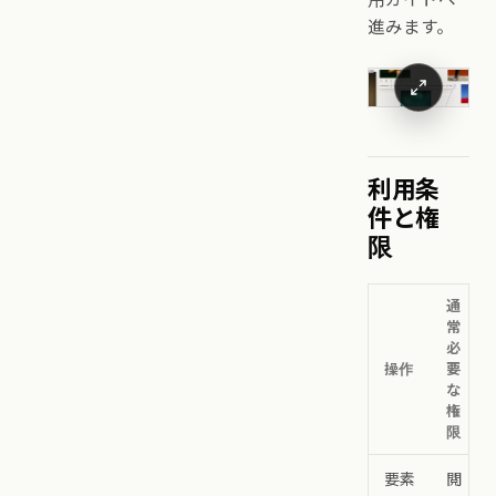
進みます。
利用条
件と権
限
通
常
必
操作
要
な
権
限
要素
閲