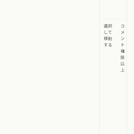
選択
コ
して
メ
移動
ン
する
ト
権
限
以
上