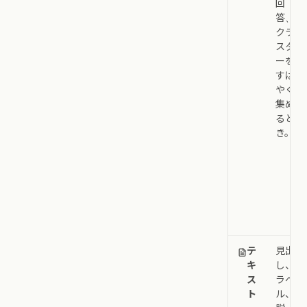
回
答、
クラ
スタ
ーを
すば
やく
集め
ると
き。
テ
見出
キ
し、
ス
ラベ
ト
ル、