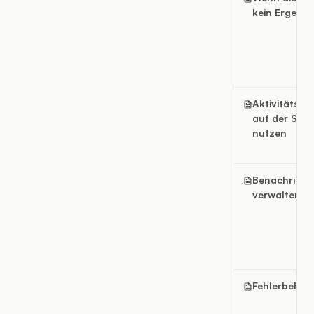
kein Ergebnis
Aktivitätsvo
auf der Star
nutzen
Benachricht
verwalten
Fehlerbeheb