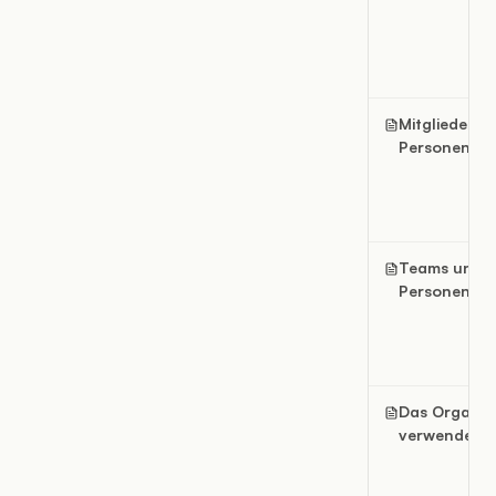
Mitglieder u
Personen fi
Teams unter
Personen fi
Das Organi
verwenden