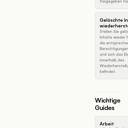
freigegeben ha
Gelöschte In
wiederherst
Stellen Sie gel
Inhalte wieder 
die entsprech
Berechtigungen
und sich das E
innerhalb des
Wiederherstell
befindet.
Wichtige
Guides
Arbeit