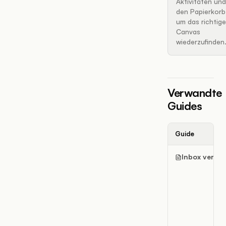
Aktivitäten und
den Papierkorb
um das richtige
Canvas
wiederzufinden
Verwandte
Guides
Guide
Inbox verwe