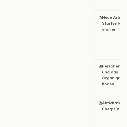
Neue Arbeit 
Startseite a
starten
Personen, T
und das
Organigram
finden
Aktivitäten
überprüfen