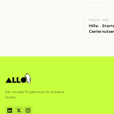
Previous
Next
Hilfe-
Starts
Center
nutze
Der visuelle Projektraum für kreative
Teams.