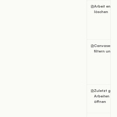
Arbeit endgü
löschen
Canvases su
filtern und s
Zuletzt geöf
Arbeiten ern
öffnen