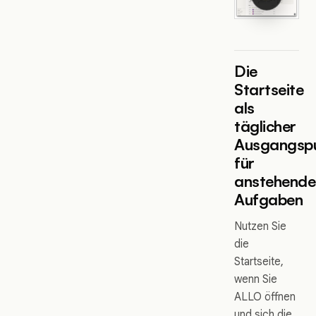
Die
Startseite
als
täglicher
Ausgangsp
für
anstehende
Aufgaben
Nutzen Sie
die
Startseite,
wenn Sie
ALLO öffnen
und sich die