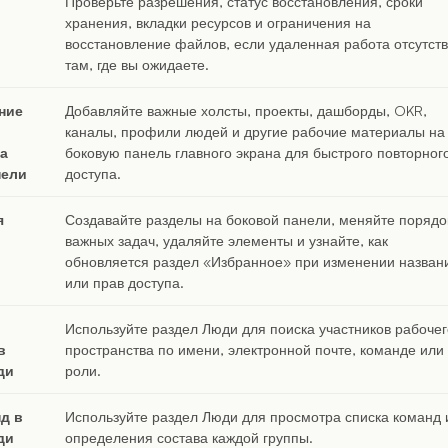
Проверьте разрешения, статус восстановления, сроки
хранения, вкладки ресурсов и ограничения на
восстановление файлов, если удаленная работа отсутств
там, где вы ожидаете.
ние
Добавляйте важные холсты, проекты, дашборды, OKR,
каналы, профили людей и другие рабочие материалы на
а
боковую панель главного экрана для быстрого повторног
нели
доступа.
я
Создавайте разделы на боковой панели, меняйте порядо
важных задач, удаляйте элементы и узнайте, как
обновляется раздел «Избранное» при изменении назван
или прав доступа.
Используйте раздел Люди для поиска участников рабочег
в
пространства по имени, электронной почте, команде или
ди
роли.
д в
Используйте раздел Люди для просмотра списка команд 
ди
определения состава каждой группы.