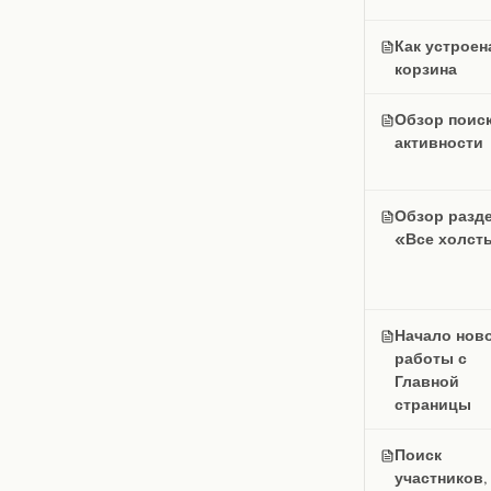
Как устроен
корзина
Обзор поиск
активности
Обзор разд
«Все холст
Начало нов
работы с
Главной
страницы
Поиск
участников,