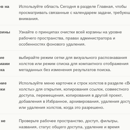
в на
Используйте область Сегодня в разделе Главная, чтобы
просматривать связанные с календарем задачи, требую
внимания.
рзины
Узнайте о принципах очистки всей корзины на уровне
рабочего пространства, правах администратора и
особенностях фонового удаления.
ие
выбирайте режим сетки для визуального распознавания
мами
холстов или режим списка для компактного отображения
ска
метаданных без изменения результатов поиска.
ние
Используйте меню карточек и строк холстов в разделе «В
чки
холсты» для открытия, копирования ссылок, совместного
доступа, перемещения, копирования в другой проект,
добавления в Избранное, архивирования, удаления дост
или удаления холстов, когда это разрешено.
 не
Проверьте рабочее пространство, доступ, фильтры,
названия, статус общего доступа, удаление и время