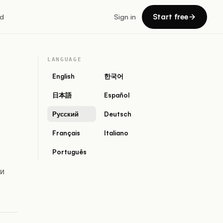
Start free
d
Sign in
LANGUAGE
English
한국어
日本語
Español
Русский
Deutsch
Français
Italiano
Português
 и