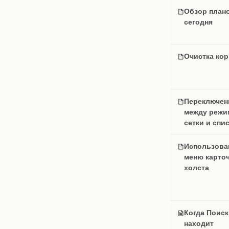
Обзор плано
сегодня
Очистка ко
Переключен
между режи
сетки и спи
Использова
меню карто
холста
Когда Поиск
находит