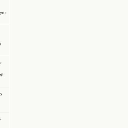
ует
о
к
ий
о
и