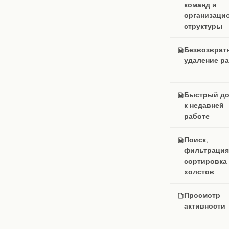
команд и
организаци
структуры
Безвозврат
удаление р
Быстрый до
к недавней
работе
Поиск,
фильтрация
сортировка
холстов
Просмотр
активности