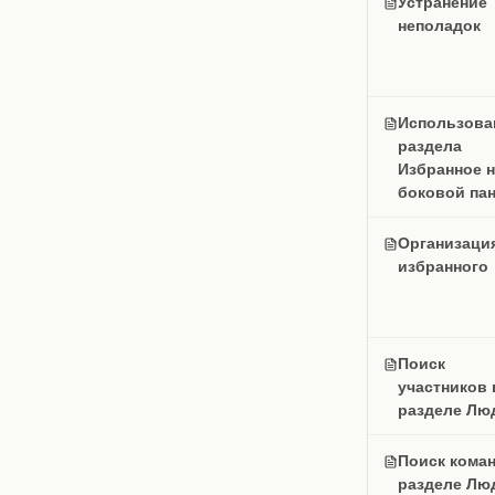
Устранение
неполадок
Использова
раздела
Избранное н
боковой па
Организаци
избранного
Поиск
участников 
разделе Лю
Поиск коман
разделе Лю