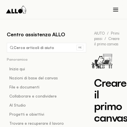
AIUTO
/
Primi
Centro assistenza ALLO
passi
/
Creare
il primo canvas
Cerca articoli di aiuto
⌘K
Panoramica
Inizia qui
Nozioni di base del canvas
Creare
File e documenti
il
Collaborare e condividere
primo
AI Studio
canva
Progetti e obiettivi
Trovare e recuperare il lavoro