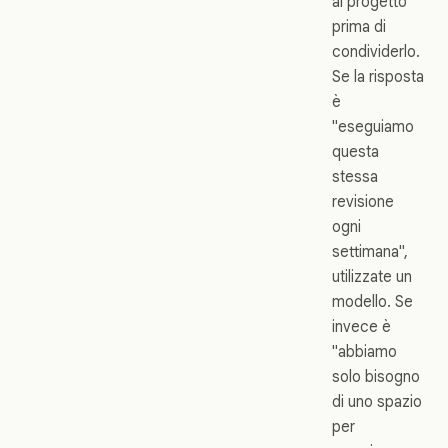
al progetto
prima di
condividerlo.
Se la risposta
è
"eseguiamo
questa
stessa
revisione
ogni
settimana",
utilizzate un
modello. Se
invece è
"abbiamo
solo bisogno
di uno spazio
per