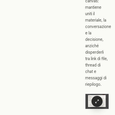
canvas:
mantiene
uniti il
materiale, la
conversazione
e la
decisione,
anziché
disperderli
tra link di file,
thread di
chat e
messaggi di
riepilogo.