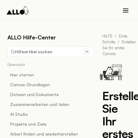
HILFE
/
Erste
ALLO Hilfe-Center
Schritte
/
Erstellen
Sie Ihr erstes
Hilfeartikel suchen
⌘K
Canvas
Übersicht
Hier starten
Canvas-Grundlagen
Erstell
Dateien und Dokumente
Sie
Zusammenarbeiten und teilen
AI Studio
Ihr
Projekte und Ziele
erstes
Arbeit finden und wiederherstellen