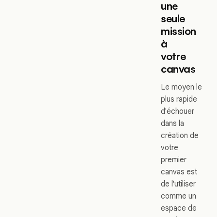
une
seule
mission
à
votre
canvas
Le moyen le
plus rapide
d'échouer
dans la
création de
votre
premier
canvas est
de l'utiliser
comme un
espace de