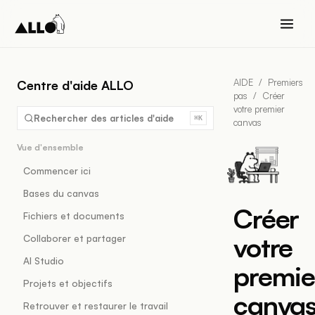
AIDE
/
Premiers
Centre d'aide ALLO
pas
/
Créer
votre premier
Rechercher des articles d'aide
⌘K
canvas
Vue d'ensemble
Commencer ici
Bases du canvas
Créer
Fichiers et documents
votre
Collaborer et partager
AI Studio
premie
Projets et objectifs
canva
Retrouver et restaurer le travail