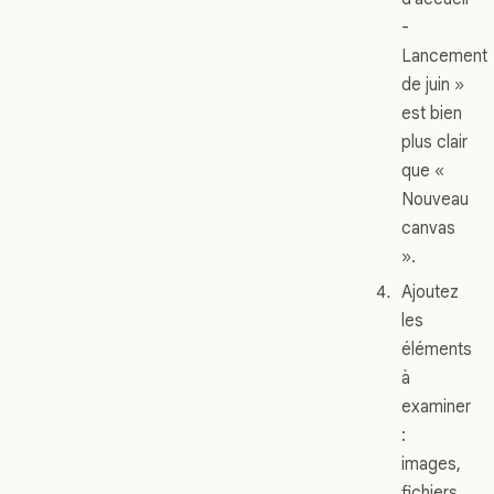
-
Lancement
de juin »
est bien
plus clair
que «
Nouveau
canvas
».
Ajoutez
les
éléments
à
examiner
:
images,
fichiers,