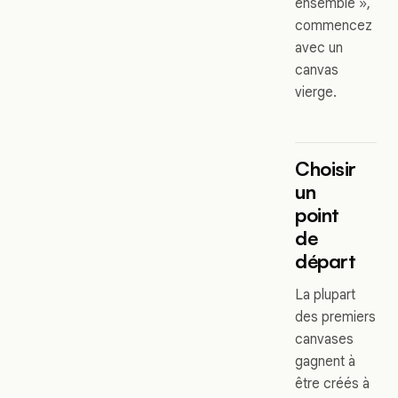
ensemble »,
commencez
avec un
canvas
vierge.
Choisir
un
point
de
départ
La plupart
des premiers
canvases
gagnent à
être créés à