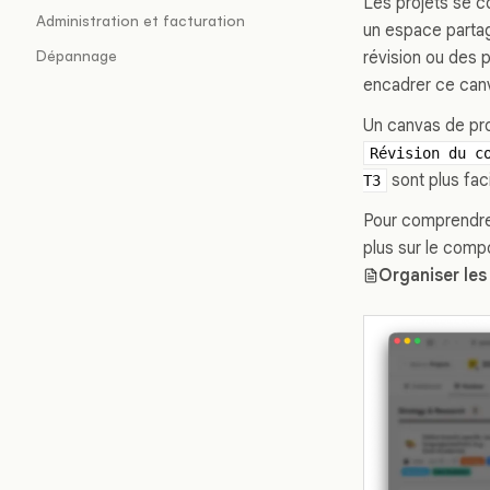
Les projets se c
Administration et facturation
un espace partag
Dépannage
révision ou des 
encadrer ce can
Un canvas de pro
Révision du c
sont plus fac
T3
Pour comprendre
plus sur le comp
Organiser les