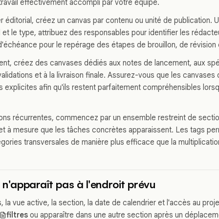
travail effectivement accompli par votre équipe.
r éditorial, créez un canvas par contenu ou unité de publication. U
l et le type, attribuez des responsables pour identifier les rédacteu
d'échéance pour le repérage des étapes de brouillon, de révision 
lient, créez des canvases dédiés aux notes de lancement, aux spé
validations et à la livraison finale. Assurez-vous que les canvases 
 explicites afin qu'ils restent parfaitement compréhensibles lorsq
.
ons récurrentes, commencez par un ensemble restreint de sectio
et à mesure que les tâches concrètes apparaissent. Les tags pe
gories transversales de manière plus efficace que la multiplicati
 n'apparaît pas à l'endroit prévu
es, la vue active, la section, la date de calendrier et l'accès au pro
filtres
ou apparaître dans une autre section après un déplacem