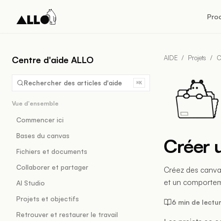
Pro
AIDE
/
Projets
/
C
Centre d'aide ALLO
Rechercher des articles d'aide
⌘K
Vue d'ensemble
Commencer ici
Bases du canvas
Créer 
Fichiers et documents
Collaborer et partager
Créez des canvas
et un comportem
AI Studio
Projets et objectifs
6 min de lectu
Retrouver et restaurer le travail