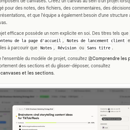
omposent de canvases. Créez un canvas au sein d'un projet lorsqu
é pour des notes, des fichiers, des commentaires, des décision
présentations, et que l'équipe a également besoin d'une structure 
vas.
jet efficace possède un nom explicite en soi. Des titres tels que
,
e
ontenu de la page d'accueil
Notes de lancement client
iles à parcourir que
,
ou
.
Notes
Révision
Sans titre
 l'ensemble du modèle de projet, consultez
Comprendre les p
ortement des sections et du glisser-déposer, consultez
 canvases et les sections
.