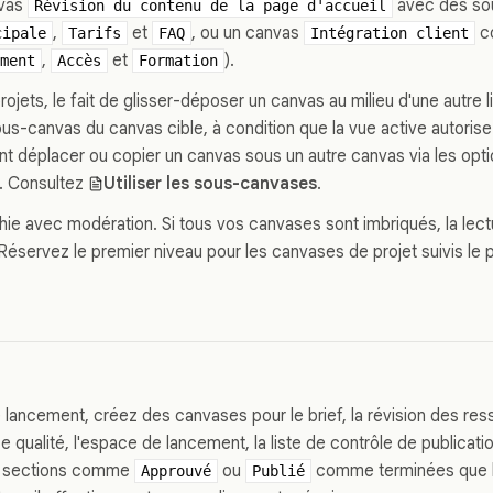
nvas
avec des so
Révision du contenu de la page d'accueil
,
et
, ou un canvas
co
cipale
Tarifs
FAQ
Intégration client
,
et
).
ment
Accès
Formation
projets, le fait de glisser-déposer un canvas au milieu d'une autre 
us-canvas du canvas cible, à condition que la vue active autorise
 déplacer ou copier un canvas sous un autre canvas via les op
e. Consultez
Utiliser les sous-canvases
.
rchie avec modération. Si tous vos canvases sont imbriqués, la lect
. Réservez le premier niveau pour les canvases de projet suivis l
e lancement, créez des canvases pour le brief, la révision des res
 qualité, l'espace de lancement, la liste de contrôle de publicatio
 sections comme
ou
comme terminées que l
Approuvé
Publié