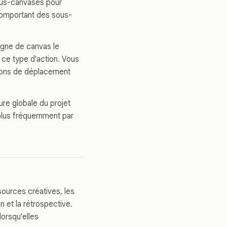
us-canvases pour
mportant des sous-
ligne de canvas le
 ce type d'action. Vous
tions de déplacement
ure globale du projet
e plus fréquemment par
sources créatives, les
n et la rétrospective.
orsqu'elles