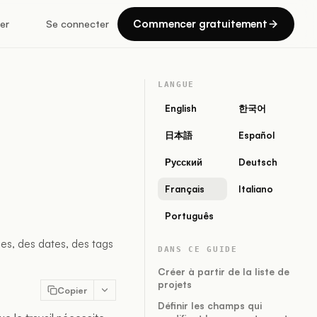
Commencer gratuitement
er
Se connecter
LANGUE
English
한국어
日本語
Español
Русский
Deutsch
Français
Italiano
Português
es, des dates, des tags
DANS CE GUIDE
Créer à partir de la liste de
projets
Copier
Définir les champs qui