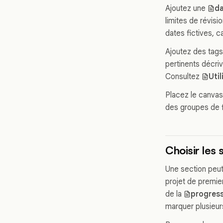
Ajoutez une
da
limites de révisi
dates fictives, ca
Ajoutez des tags 
pertinents décrive
Consultez
Util
Placez le canvas
des groupes de fl
Choisir les
Une section peu
projet de premie
de la
progress
marquer plusieu