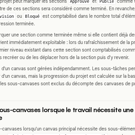
projet peut marquer les sections
et
comme t
Approuvé
Publié
autre de ces sections sera considéré comme terminé. En revanche
ou
est comptabilisé dans le nombre total d'élém
vision
Bloqué
ression terminée.
quer une section comme terminée même si elle contient déjà des
ient immédiatement exploitable : lors du rafraîchissement de la pr
ier niveau existant dans cette section sont comptabilisés comme
 recréer ou de les déplacer hors de la section puis d'y revenir.
 d'un canvas sont gérées indépendamment. Les sous-tâches perm
ieur d'un canvas, mais la progression du projet est calculée sur la ba
 les sous-canvases sont exclus du décompte des canvases de pr
ous-canvases lorsque le travail nécessite une
e
s-canvases lorsqu'un canvas principal nécessite des sous-éléme