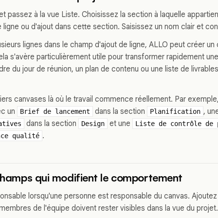
et passez à la vue Liste. Choisissez la section à laquelle appartient
de ligne ou d'ajout dans cette section. Saisissez un nom clair et co
lusieurs lignes dans le champ d'ajout de ligne, ALLO peut créer u
ela s'avère particulièrement utile pour transformer rapidement une
re du jour de réunion, un plan de contenu ou une liste de livrable
iers canvases là où le travail commence réellement. Par exemple
ec un
dans la section
, un
Brief de lancement
Planification
dans la section
et une
atives
Design
Liste de contrôle de 
.
nce qualité
 champs qui modifient le comportement
ponsable lorsqu'une personne est responsable du canvas. Ajoutez
membres de l'équipe doivent rester visibles dans la vue du projet.