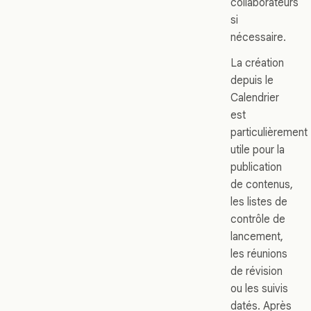
collaborateurs
si
nécessaire.
La création
depuis le
Calendrier
est
particulièrement
utile pour la
publication
de contenus,
les listes de
contrôle de
lancement,
les réunions
de révision
ou les suivis
datés. Après