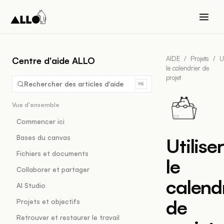
AIDE
/
Projets
/
U
Centre d'aide ALLO
le calendrier de
projet
Rechercher des articles d'aide
⌘K
Vue d'ensemble
Commencer ici
Bases du canvas
Utiliser
Fichiers et documents
le
Collaborer et partager
calend
AI Studio
de
Projets et objectifs
Retrouver et restaurer le travail