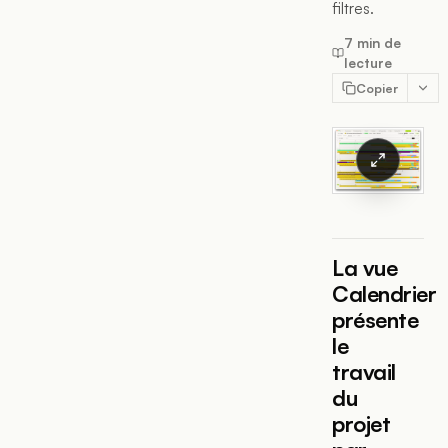
filtres.
7 min de
lecture
Copier
La vue
Calendrier
présente
le
travail
du
projet