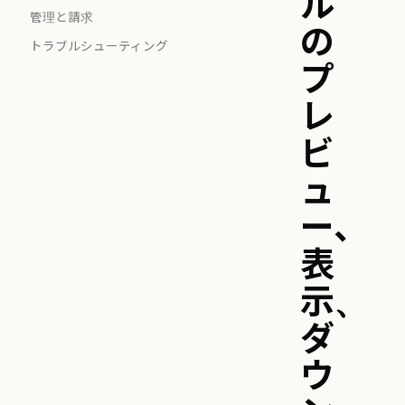
ル
管理と請求
の
トラブルシューティング
プ
レ
ビ
ュ
ー、
表
示、
ダ
ウ