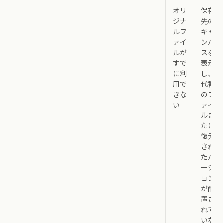
オリ
保存
ジナ
先の
ルフ
キャ
ァイ
ンバ
ルが
スを
すで
表示
に利
し、
用で
代替
きな
のフ
い
ァイ
ルま
たは
復元
され
たバ
ージ
ョン
が配
置さ
れて
いな