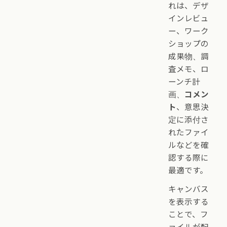
れは、デザ
インレビュ
ー、ワーク
ショップの
成果物、調
査メモ、ロ
ーンチ計
画、
コメン
ト
、意思決
定に添付さ
れたファイ
ルなどを確
認する際に
最適です。
キャンバス
を表示する
ことで、フ