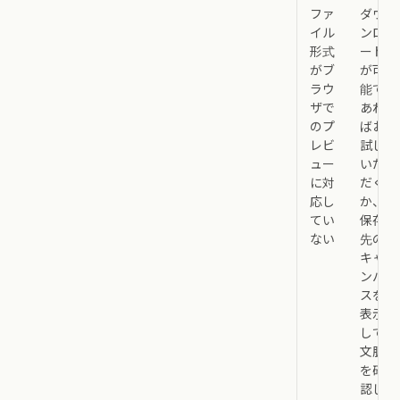
ファ
ダウ
イル
ンロ
形式
ード
がブ
が可
ラウ
能で
ザで
あれ
のプ
ばお
レビ
試し
ュー
いた
に対
だく
応し
か、
てい
保存
ない
先の
キャ
ンバ
スを
表示
して
文脈
を確
認し