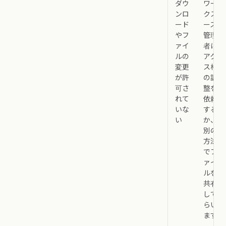
ダウ
ワー
ンロ
クスペ
ード
ースの
やフ
管理
ァイ
者に
ルの
アクセ
変更
ス権
が許
の調
可さ
整を
れて
依頼
いな
する
い
か、
別の
方法
でフ
ァイ
ルを
共有
しても
らい
ます。