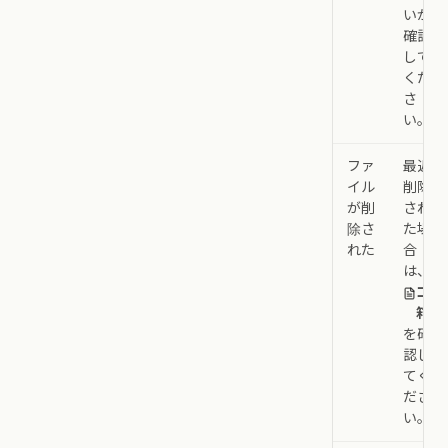
いか
確認
して
くだ
さ
い。
ファ
最近
イル
削除
が削
され
除さ
た場
れた
合
は、
ゴミ
箱
を確
認し
てく
ださ
い。