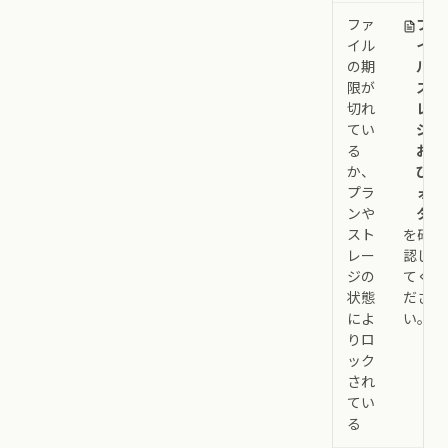
ファ
ファ
イル
イ
の期
ル、
限が
スト
切れ
レー
てい
ジ、
る
およ
か、
びク
プラ
ォー
ンや
タ
スト
を確
レー
認し
ジの
てく
状態
ださ
によ
い。
りロ
ック
され
てい
る