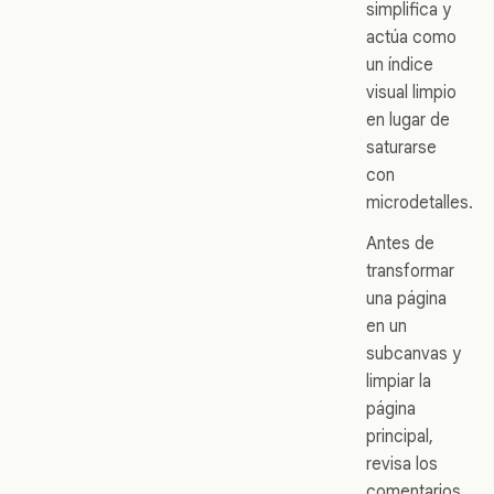
simplifica y
actúa como
un índice
visual limpio
en lugar de
saturarse
con
microdetalles.
Antes de
transformar
una página
en un
subcanvas y
limpiar la
página
principal,
revisa los
comentarios