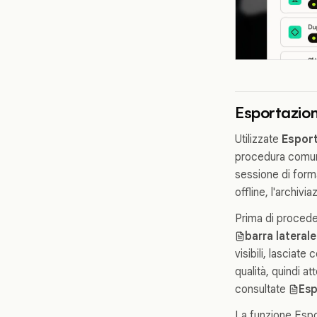
Esportazion
Utilizzate
Esport
procedura comune
sessione di forma
offline, l'archiv
Prima di proceder
barra lateral
visibili, lasciate
qualità, quindi a
consultate
Esp
La funzione Espo