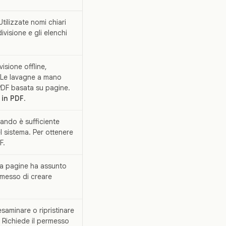
tilizzate nomi chiari
divisione e gli elenchi
isione offline,
 Le lavagne a mano
PDF basata su pagine.
 in PDF
.
ando è sufficiente
l sistema. Per ottenere
F.
 a pagine ha assunto
ermesso di creare
saminare o ripristinare
 Richiede il permesso