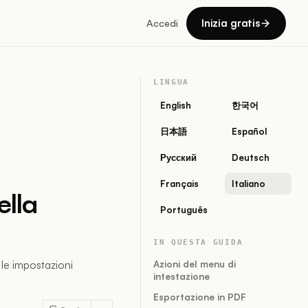
Inizia gratis
Accedi
LINGUA
English
한국어
日本語
Español
Русский
Deutsch
Français
Italiano
ella
Português
IN QUESTA GUIDA
 le impostazioni
Azioni del menu di
intestazione
Esportazione in PDF