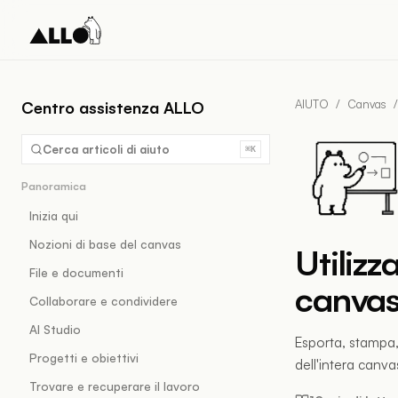
AIUTO
/
Canvas
/
Centro assistenza ALLO
Cerca articoli di aiuto
⌘K
Panoramica
Inizia qui
Nozioni di base del canvas
Utilizz
File e documenti
canva
Collaborare e condividere
AI Studio
Esporta, stampa, 
Progetti e obiettivi
dell'intera canva
Trovare e recuperare il lavoro