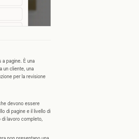
 a pagine. È una
 un cliente, una
zione per la revisione
he devono essere
 di pagine e il livello di
o di lavoro completo,
bera non presentano una