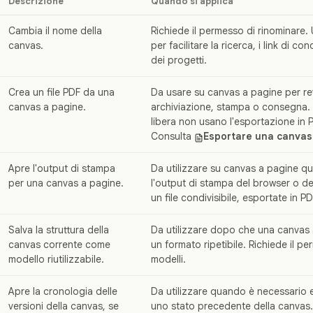
Descrizione
Quando si applica
Cambia il nome della
Richiede il permesso di rinominare. U
canvas.
per facilitare la ricerca, i link di con
dei progetti.
Crea un file PDF da una
Da usare su canvas a pagine per rev
canvas a pagine.
archiviazione, stampa o consegna.
libera non usano l'esportazione in 
Consulta
Esportare una canvas
Apre l'output di stampa
Da utilizzare su canvas a pagine qu
per una canvas a pagine.
l'output di stampa del browser o de
un file condivisibile, esportate in PD
Salva la struttura della
Da utilizzare dopo che una canvas
canvas corrente come
un formato ripetibile. Richiede il p
modello riutilizzabile.
modelli.
Apre la cronologia delle
Da utilizzare quando è necessario e
versioni della canvas, se
uno stato precedente della canvas.