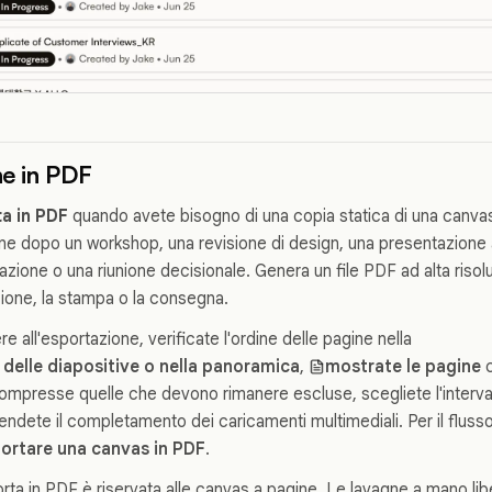
e in PDF
a in PDF
quando avete bisogno di una copia statica di una canvas
 dopo un workshop, una revisione di design, una presentazione a
zione o una riunione decisionale. Genera un file PDF ad alta risolu
iazione, la stampa o la consegna.
e all'esportazione, verificate l'ordine delle pagine nella
e delle diapositive o nella panoramica
,
mostrate le pagine
c
 compresse quelle che devono rimanere escluse, scegliete l'intervallo
ttendete il completamento dei caricamenti multimediali. Per il fluss
ortare una canvas in PDF
.
rta in PDF è riservata alle canvas a pagine. Le lavagne a mano li