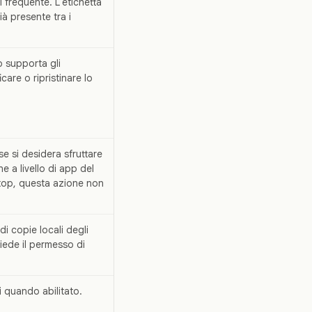
i frequente. L'etichetta
à presente tra i
o supporta gli
icare o ripristinare lo
se si desidera sfruttare
ne a livello di app del
ktop, questa azione non
i copie locali degli
iede il permesso di
i quando abilitato.