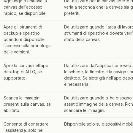
Aggiunge o rimuove la
Da utilizzare per le canvas aperte d
canvas dall'accesso
varia a seconda che la canvas sia gi
rapido, se disponibile.
preferiti.
Apre gli strumenti di
Da utilizzare quando l'area di lavor
backup e ripristino
strumenti di ripristino e dovete verif
quando è disponibile
stato della canvas.
l'accesso alla cronologia
delle versioni.
Apre la canvas nell'app
Da utilizzare dall'applicazione web 
desktop di ALLO, se
le schede, le finestre e la navigazio
supportato.
desktop. Se siete già nell'app des
è necessaria.
Scarica le immagini
Da utilizzare quando si ha bisogno d
presenti sulla canvas, se
asset d'immagine della canvas. Rich
abilitato.
scaricare le immagini.
Consente di contattare
Disponibile solo su dispositivi mobil
l'assistenza, solo nei