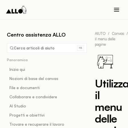
AIUTO
/
Canvas
/
Centro assistenza ALLO
il menu delle
pagine
Cerca articoli di aiuto
⌘K
Panoramica
Inizia qui
Nozioni di base del canvas
Utilizz
File e documenti
il
Collaborare e condividere
menu
AI Studio
delle
Progetti e obiettivi
Trovare e recuperare il lavoro